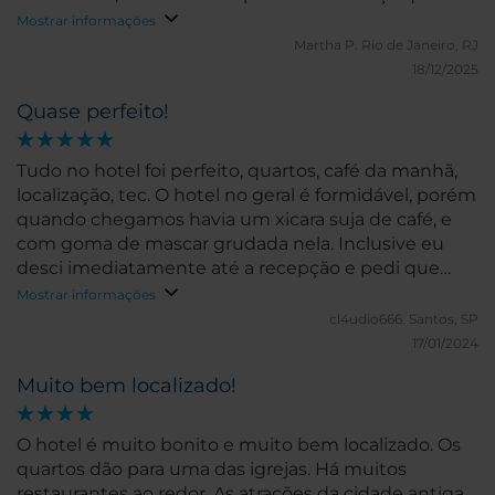
fazia de tudo para servir a todos com esmero, mas o
Mostrar informações
hotel deveria repensar esta situação, considerando
Martha P.
Rio de Janeiro, RJ
o tamanho do bar. Na ocasião, o hotel estava repleto
18/12/2025
e o café da manhã, que por sinal é excelente, estava
Quase perfeito!
muito tumultuado, apesar dos esforços da equipe
para posicionar todos e não deixar faltar nada.
Tudo no hotel foi perfeito, quartos, café da manhã,
localização, tec. O hotel no geral é formidável, porém
quando chegamos havia um xicara suja de café, e
com goma de mascar grudada nela. Inclusive eu
desci imediatamente até a recepção e pedi que
fosse trocada, mostrando inclusive as fotos para o
Mostrar informações
gerente. Nada foi feito, esperei que levassem até o
cl4udio666.
Santos, SP
quarto, mas não foi feito isso em nenhum dos dias
17/01/2024
que estivessemos lá.
Muito bem localizado!
O hotel é muito bonito e muito bem localizado. Os
quartos dão para uma das igrejas. Há muitos
restaurantes ao redor. As atrações da cidade antiga