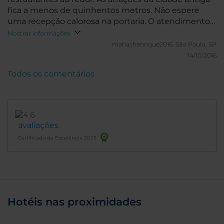
fica a menos de quinhentos metros. Não espere
uma recepção calorosa na portaria. O atendimento
é apenas razoável e burocrático.
Mostrar informações
matiashenrique2016.
São Paulo, SP
14/10/2016
Todos os comentários
avaliações
Certificado de Excelência 2025
Hotéis nas proximidades