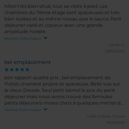
hôtel très bien situé, tout se visite à pied. Les
chambres du 7ième étage sont spacieuses et très
bien isolées et au même niveau que le sauna. Petit
déjeuner varié et copieux avec une grande
amplitude horaire.
Montrer l'information
Olivier H.
09/06/2022
bel emplacement
bon rapport qualité prix , bel emplacement de
l'hôtel, chambre propre et spacieuse. Belle vue sur
le vieux Dresde. Seul petit bémol le prix du petit
déjeuner mais nous avons trouvé des formules
petits déjeuners moins chers à quelques mètres de
là. Parking proche de l'hôtel et directement
Montrer l'information
accessible par la réception. Bref je recommande.
colki1.
Colmar, France
16/08/2018