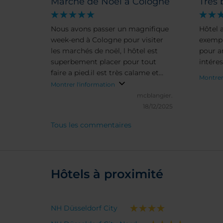
Marché de Noel à Cologne
Très 
Nous avons passer un magnifique
Hôtel 
week-end à Cologne pour visiter
exempl
les marchés de noël, l hôtel est
pour ar
superbement placer pour tout
intéres
faire a pied.il est très calame et
Montrer
propose de nombreux services.
Montrer l'information
mcblangier.
18/12/2025
Tous les commentaires
Hôtels à proximité
NH Düsseldorf City