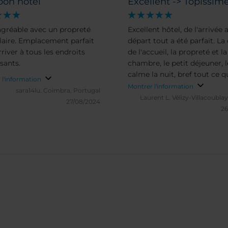
bon hôtel
Excellent -> Topissim
agréable avec un propreté
Excellent hôtel, de l'arrivée 
aire. Emplacement parfait
départ tout a été parfait. La 
river à tous les endroits
de l'accueil, la propreté et la
sants.
chambre, le petit déjeuner, l
calme la nuit, bref tout ce q
 l'information
recherche d'une nuit à l'hôte
Montrer l'information
sara14lu.
Coimbra, Portugal
recommande à 200% !
Laurent L.
Vélizy-Villacoubla
27/08/2024
26