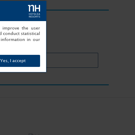
réussi
, improve the user
 conduct statistical
information in our
cteristiques des salles
Yes, I accept