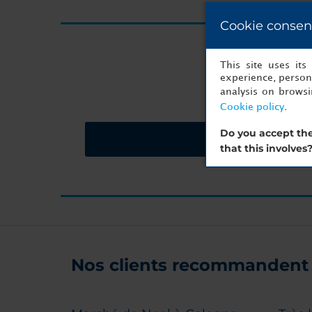
Cookie consen
Vous 
This site uses it
experience, persona
analysis on brows
Cookie policy
.
Do you accept the
Demandez un devi
that this involves
Nos clients recommandent 