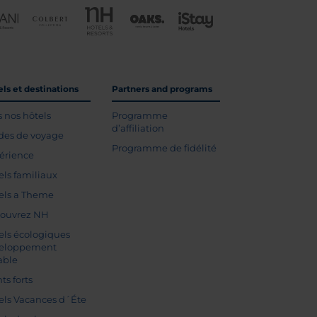
ls et destinations
Partners and programs
s nos hôtels
Programme
d’affiliation
des de voyage
Programme de fidélité
érience
els familiaux
els a Theme
ouvrez NH
els écologiques
eloppement
able
ts forts
els Vacances d´Éte