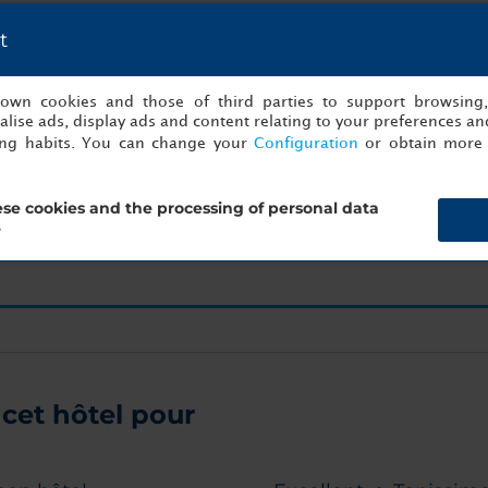
t
n'êtes qu'à un clic de votre prochain événement 
s own cookies and those of third parties to support browsing
lise ads, display ads and content relating to your preferences and
Commencez à préparer dès maintenant !
ing habits. You can change your
Configuration
or obtain more 
se cookies and the processing of personal data
s
Cará
?
cet hôtel pour