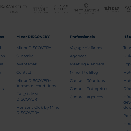
ons
Minor DISCOVERY
Professionels
Hôte
H
Minor DISCOVERY
Voyage d’affaires
Tou
ons
S'inscrire
Agences
Gui
es
Avantages
Meeting Planners
Exp
n
Contact
Minor Pro Blog
Hôt
Minor DISCOVERY
Contact: Réunions
Hot
Termes et conditions
es
Contact: Entreprises
Déc
FAQs Minor
Contact: Agences
Hôt
DISCOVERY
dév
Horizons Club by Minor
dur
DISCOVERY
Poin
Hot