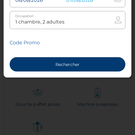
Familiale Communicante
Occupation
6
52 m²
2
Lit double
Code Promo
Climatisation - Contrôle
Sleep Better Mattresses
Rechercher
de la climatisation
Douche à effet pluies
Machine à expresso