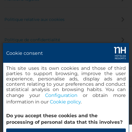
Politique relative aux cookies
Politique de confidentialité
Cookie consent
Canal éthique
This site uses its own cookies and those of third
parties to support browsing, improve the user
experience, personalise ads, display ads and
content relating to your preferences and conduct
statistical analysis on browsing habits. You can
change your
Configuration
or obtain more
information in our
Cookie policy
.
NH Collection Köln Mediapark
Do you accept these cookies and the
© 2000-2026 MINOR HOTELS EUROPE & AMERICAS Santa Engracia
processing of personal data that this involves?
120. 28003 Madrid, Espagne