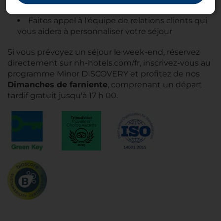
le sauna ou l'espace fitness afin de vous détendre
Faites appel à l'équipe de relations clients qui
vous aidera à personnaliser votre séjour
Si vous prévoyez un séjour le week-end, réservez
directement sur nh-hotels.com/fr, inscrivez-vous au
programme Minor DISCOVERY et profitez de nos
Dimanches de farniente
, comprenant un départ
tardif gratuit jusqu'à 17 h 00.