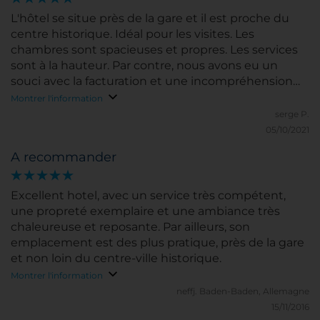
L'hôtel se situe près de la gare et il est proche du
centre historique. Idéal pour les visites. Les
chambres sont spacieuses et propres. Les services
sont à la hauteur. Par contre, nous avons eu un
souci avec la facturation et une incompréhension
sur la facturation des petits déjeuners (sans doute
Montrer l'information
mauvaise interprétation Français - Allemand).
serge P.
L'accueil a résolu le problème en notre faveur. Merci!
05/10/2021
A recommander
Excellent hotel, avec un service très compétent,
une propreté exemplaire et une ambiance très
chaleureuse et reposante. Par ailleurs, son
emplacement est des plus pratique, près de la gare
et non loin du centre-ville historique.
Montrer l'information
neffj.
Baden-Baden, Allemagne
15/11/2016