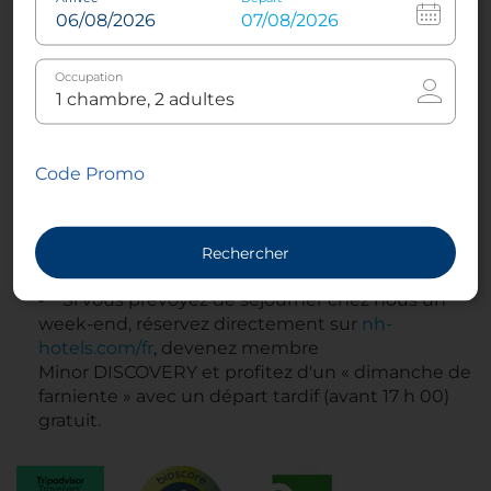
centre de bien-être flambant neuf propice à la
détente. Une salle de sport entièrement équipée,
un parking et une station de recharge pour
Occupation
véhicules électriques sont disponibles au NH
Prague City voisin.
Piscine, sauna et Jacuzzi pour se détendre
Code Promo
Sélection d'installations sportives accessibles
derrière l'hôtel
Deux aires de jeux pour enfants au parc
Rechercher
Mrazovka à proximité
Si vous prévoyez de séjourner chez nous un
week-end, réservez directement sur
nh-
hotels.com/fr
, devenez membre
Minor DISCOVERY et profitez d'un « dimanche de
farniente » avec un départ tardif (avant 17 h 00)
gratuit.