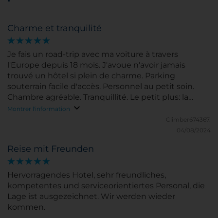
Charme et tranquilité
Je fais un road-trip avec ma voiture à travers
l'Europe depuis 18 mois. J'avoue n'avoir jamais
trouvé un hôtel si plein de charme. Parking
souterrain facile d'accès. Personnel au petit soin.
Chambre agréable. Tranquillité. Le petit plus: la
montée en funiculaire privé de l'hôtel.
Montrer l'information
Climber674367.
04/08/2024
Reise mit Freunden
Hervorragendes Hotel, sehr freundliches,
kompetentes und serviceorientiertes Personal, die
Lage ist ausgezeichnet. Wir werden wieder
kommen.