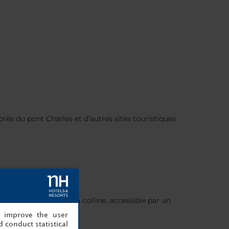
 près du pont Charles et d’autres sites touristiques
tallé au sommet de la colline, accessible par un
, improve the user
 conduct statistical