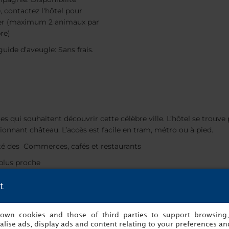
, contactez l'hôtel pour
er (maximum 2 animaux par
re)
uide d’aveugle: Sans frais.
tes qui souhaitent découvrir cette célèbre ville. L’hôtel se trouve
onnant château. L’accès est facile en tram, métro ou à pied.
té des Commerces, cafés et restaurants
 plus proche
t
propose 309 chambres. L'hôtel jumeau NH Collection Prague est ins
s own cookies and those of third parties to support browsing
lise ads, display ads and content relating to your preferences and
 récemment et sont équipées de nouveaux matelas