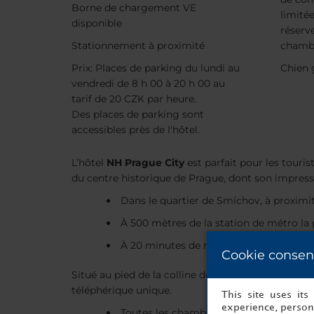
Borne de chargement VE
limitée
disponible
réserv
Stationnement à proximité
chamb
Prix: Places de parking du lundi au
Chien g
vendredi de 8 h 00 à 20 h 00 au
tarif de 20 CZK par heure.
Des places de parking sont
accessibles près de l'hôtel.
L’hôtel
NH Prague City
est parfait pour les touris
du centre historique de Prague, dont son impressi
Dans le quartier de Smíchov, à proximi
À 500 mètres de la station de métro la
À 20 minutes de marche du centre-ville
Cookie consen
Situé au pied de la colline de Mrázovka, l'hôtel 
téléphérique unique.
This site uses it
experience, persona
Toutes les chambres ont été rénovées