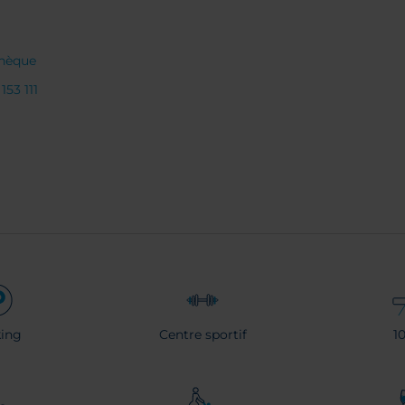
chèque
153 111
ing
Centre sportif
1