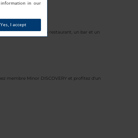
information in our
Yes, I accept
el abrite également un restaurant, un bar et un
nez membre Minor DISCOVERY et profitez d'un