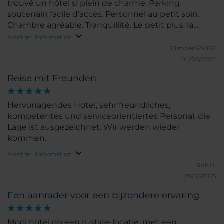
trouvé un hôtel si plein de charme. Parking
souterrain facile d'accès. Personnel au petit soin.
Chambre agréable. Tranquillité. Le petit plus: la
montée en funiculaire privé de l'hôtel.
Montrer l'information
Climber674367.
04/08/2024
Reise mit Freunden
Hervorragendes Hotel, sehr freundliches,
kompetentes und serviceorientiertes Personal, die
Lage ist ausgezeichnet. Wir werden wieder
kommen.
Montrer l'information
Rolf H.
29/10/2025
Een aanrader voor een bijzondere ervaring
Mooi hotel op een rustige locatie, met een