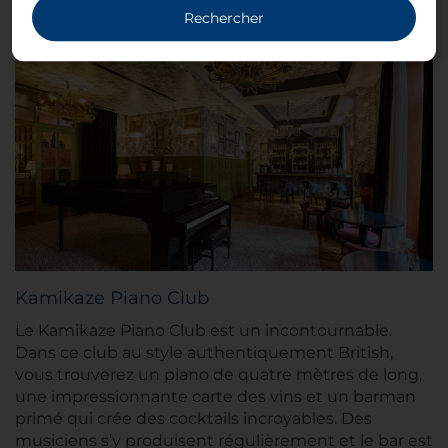
Rechercher
Kamikaze Piano Club
Le Kamikaze Piano Club est un incontournable.
Dans ce club au style authentiquement British,
vous trouverez un piano de quatre mètres de long,
une impressionnante carte des vins et un barman
primé qui crée des cocktails incroyables. Des
musiciens s’y produisent régulièrement et le bar est