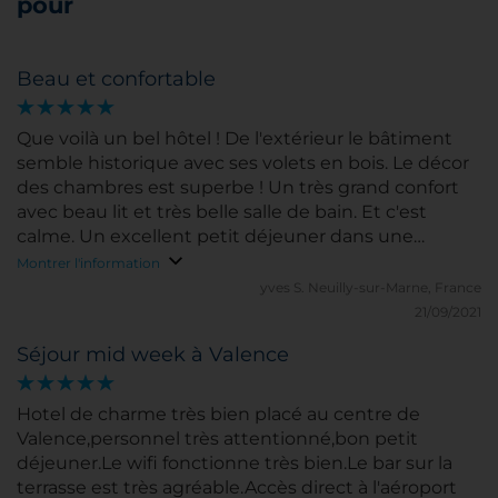
pour
Beau et confortable
Que voilà un bel hôtel ! De l'extérieur le bâtiment
semble historique avec ses volets en bois. Le décor
des chambres est superbe ! Un très grand confort
avec beau lit et très belle salle de bain. Et c'est
calme. Un excellent petit déjeuner dans une
suberbe salle à l'ancienne. Une terrasse aussi au
Montrer l'information
dernier étage. Et un excellent service. Situé tout à
yves S.
Neuilly-sur-Marne, France
côté du marché de Colon et du centre. Bravo !
21/09/2021
Séjour mid week à Valence
Hotel de charme très bien placé au centre de
Valence,personnel très attentionné,bon petit
déjeuner.Le wifi fonctionne très bien.Le bar sur la
terrasse est très agréable.Accès direct à l'aéroport