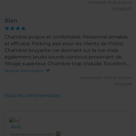
Youssra G.
Paris, France
10/08/2017
Bien
Chambre propre et confortable. Personnel aimable
et efficace. Parking aisé pour les clients de l'hôtel.
Chambre bruyante car donnant sur la rue mais
également bruits sourds continus provenant de
l'étage supérieur. Chambre trop chaude. Excellent
petit-déjeuner et bar agréable.
Montrer l'information
Yannmarnel.
Colmar, France
07/11/2019
Tous les commentaires
Avis
Certificat d’excellence 2025