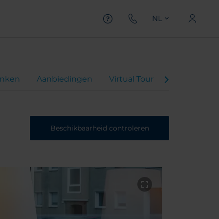
NL
inken
Aanbiedingen
Virtual Tour
Beoordelin
Beschikbaarheid controleren