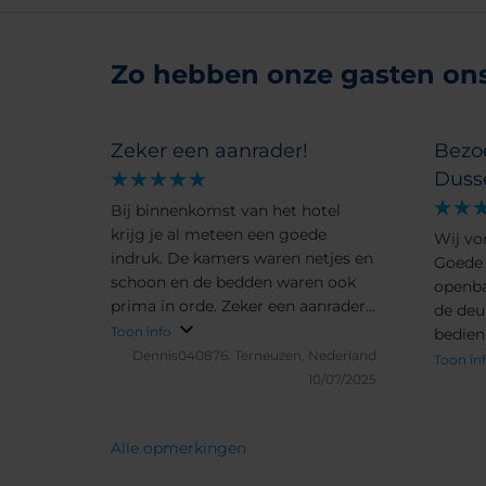
Zo hebben onze gasten ons 
Zeker een aanrader!
Bezo
Duss
Bij binnenkomst van het hotel
krijg je al meteen een goede
Wij vo
indruk. De kamers waren netjes en
Goede 
schoon en de bedden waren ook
openba
prima in orde. Zeker een aanrader
de deu
als je een goed hotel zoekt in
Toon info
bedien
Düsseldorf.
Dennis040876.
Terneuzen, Nederland
schoon
Toon in
10/07/2025
Eeen a
weeken
Alle opmerkingen