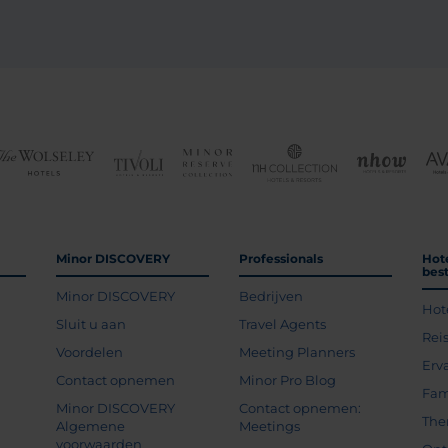
Minor DISCOVERY
Professionals
Hot
bes
Minor DISCOVERY
Bedrijven
Hot
g
Sluit u aan
Travel Agents
Rei
Voordelen
Meeting Planners
Erv
Contact opnemen
Minor Pro Blog
Fam
Minor DISCOVERY
Contact opnemen:
The
Algemene
Meetings
voorwaarden