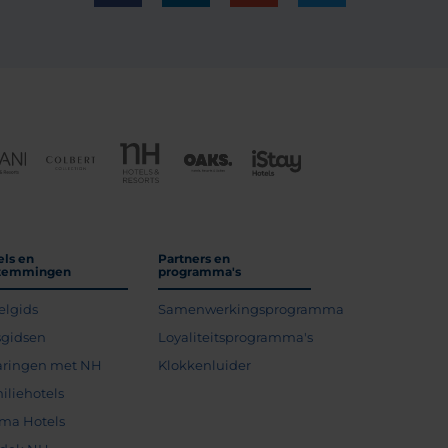
els en
Partners en
temmingen
programma's
elgids
Samenwerkingsprogramma
sgidsen
Loyaliteitsprogramma's
aringen met NH
Klokkenluider
iliehotels
ma Hotels