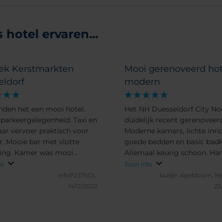
hotel ervaren...
ek Kerstmarkten
Mooi gerenoveerd hot
eldorf
modern
nden het een mooi hotel.
Het NH Duesseldorf City Nor
parkeergelegenheid. Taxi en
duidelijk recent gerenoveerd
ar vervoer praktisch voor
Moderne kamers, lichte inri
r. Mooie bar met vlotte
goede bedden en basic bad
ing. Kamer was mooi
Allemaal keurig schoon. Ha
 en de bedden waren goed.
parkeergarage zodat je auto 
fo
Toon info
anrader voor een lang
staat (betaald).
infoP2375DL.
budje.
Apeldoorn, N
d uit in Dusseldorf.
14/12/2022
22