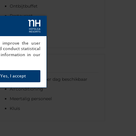
Ontbijtbuffet
Restaurant
Kinderontbijt
Roomservice
, improve the user
 conduct statistical
information in our
Algemeen
Yes, I accept
Receptie 24 uur per dag beschikbaar
Airconditioning
Meertalig personeel
Kluis