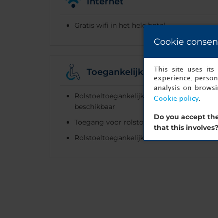
Internet
Gratis wifi in het hele hotel
Cookie consen
This site uses it
Toegankelijkheid
experience, persona
analysis on brows
Rolstoeltoegankelijke kamers
Cookie policy
.
beschikbaar
Do you accept the
Toegang voor rolstoel
that this involves
Rolstoeltoegankelijke liften