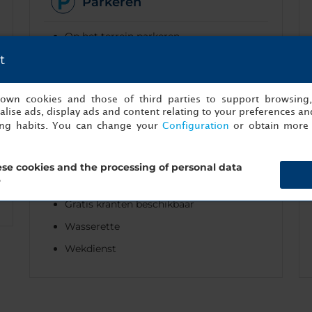
Parkeren
Op het terrein parkeren
t
Overdekt parkeren
s own cookies and those of third parties to support browsing
lise ads, display ads and content relating to your preferences and
Services
ing habits. You can change your
Configuration
or obtain more 
Bagageberging
se cookies and the processing of personal data
Stomerij
?
Gratis kranten beschikbaar
Wasserette
Wekdienst