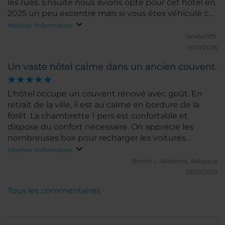
les rues. Ensuite nous avions opté pour cet hôtel en
2025 un peu excentré mais si vous êtes véhiculé ce
n'éest vraiment pas loin du centre ville qui est tout
Montrer l'information
mignon d'ailleurs mais on fait le tour en une
Vinela1975.
journée. NH Conf. Centre Koningshof est vraiment
13/01/2026
parfait, même si le parking est payant, ça reste
Un vaste hôtel calme dans un ancien couvent.
incroyable, surtout si vous aimez le calme, l'espace.
Très proche de la sortie d'auroute. C'est reposant
avec un petit déj continental royal et un personnel
L'hôtel occupe un couvent rénové avec goût. En
très agréable. La piscine et la salle de sport sont
retrait de la ville, il est au calme en bordure de la
vraiment incroyable. Bref je n'ai rien à dire de négatif
forêt. La chambrette 1 pers est confortable et
tellement on s'y est senti bien et du coup on y est
dispose du confort nécessaire. On apprécie les
retourné cette année sans regret.
nombreuses box pour recharger les voitures
électriques.
Montrer l'information
Benoit L.
Waterloo, Belgique
28/01/2023
Tous les commentaires