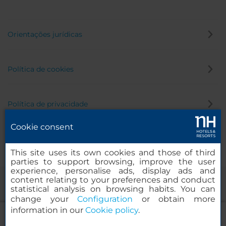
Orientações jurídicas
Política de cookies
Política de privacidade
Cookie consent
Canal de denúncia
This site uses its own cookies and those of third
parties to support browsing, improve the user
experience, personalise ads, display ads and
content relating to your preferences and conduct
statistical analysis on browsing habits. You can
change your
Configuration
or obtain more
information in our
Cookie policy
.
NH Eindhoven Conference Centre