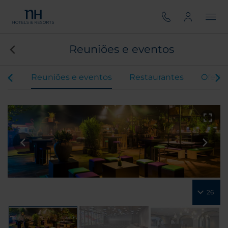
Reuniões e eventos
tos
Reuniões e eventos
Restaurantes
Oferta
26