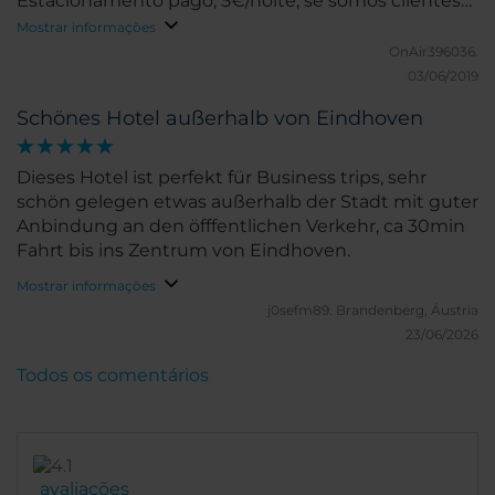
Estacionamento pago, 5€/noite, se somos clientes
não deveria ser grátis?! Conclusão, mesmo assim
Mostrar informações
muito bom! Ah, café nexpresso e chá grátis nos
OnAir396036.
quartos. Muitos passatempos, áreas de lazer e
03/06/2019
desporto grátis (snokker, bilhar, setas, ginásio,
Schönes Hotel außerhalb von Eindhoven
Pavilhão de desportos, piscina, sauna,...). Situado no
meio de uma zona verde com caminhos pedestres.
Dieses Hotel ist perfekt für Business trips, sehr
schön gelegen etwas außerhalb der Stadt mit guter
Anbindung an den öfffentlichen Verkehr, ca 30min
Fahrt bis ins Zentrum von Eindhoven.
Mostrar informações
j0sefm89.
Brandenberg, Áustria
23/06/2026
Todos os comentários
avaliações