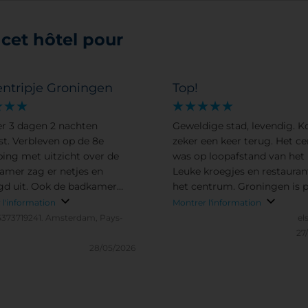
cet hôtel pour
entripje Groningen
Top!
ier 3 dagen 2 nachten
Geweldige stad, levendig. 
t. Verbleven op de 8e
zeker een keer terug. Het centrum
ping met uitzicht over de
was op loopafstand van het 
Kamer zag er netjes en
Leuke kroegjes en restauran
gd uit. Ook de badkamer
het centrum. Groningen is 
netjes uit
te bereiken met de OV
 l'information
Montrer l'information
5373719241.
Amsterdam, Pays-
el
27
28/05/2026