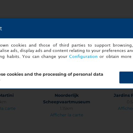
t
s own cookies and those of third parties to support browsing
lise ads, display ads and content relating to your preferences and
Markt
Aéroport Eelde
Gare central
ing habits. You can change your
Configuration
or obtain more 
8km
10.22km
1.
la carte
Afficher la carte
Affiche
se cookies and the processing of personal data
?
Martini
Noorderlijk
Jardins 
2km
Scheepvaartmuseum
0.
la carte
1.15km
Affiche
Afficher la carte