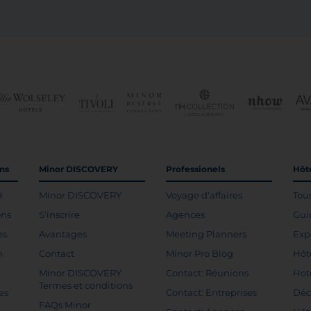
ons
Minor DISCOVERY
Professionels
Hôte
H
Minor DISCOVERY
Voyage d’affaires
Tou
ons
S'inscrire
Agences
Gui
es
Avantages
Meeting Planners
Exp
n
Contact
Minor Pro Blog
Hôt
Minor DISCOVERY
Contact: Réunions
Hot
Termes et conditions
es
Contact: Entreprises
Déc
FAQs Minor