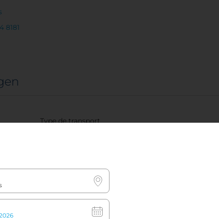
s
4 8181
gen
Type de transport