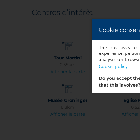
Centres d’intérêt
Cookie consen
This site uses it
experience, persona
Tour Martini
Grote 
analysis on brows
0.55km
0.5
Cookie policy
.
Afficher la carte
Afficher 
Do you accept the
that this involves
Musée Groninger
Eglise 
1.13km
0.5
Afficher la carte
Afficher 