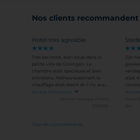
Nos clients recommandent 
Hotel tres agreable
Sted
Tres bel hotel, bien situé dans la
Zijn h
petite ville de Goningen. La
gewees
chambre etait spacieuse et bien
verdie
entretenu. Malheureusement le
stad. 
chauffage etait eteint et il n'y avait
verzor
pas assez de convertures. Point
zag er 
Montrer l'information
Montrer
tres positif: le petit dejeuné en
david b.
Hesingue, France
Scenic1
buffet. Large choix
11/12/2015
Bas
Tous les commentaires