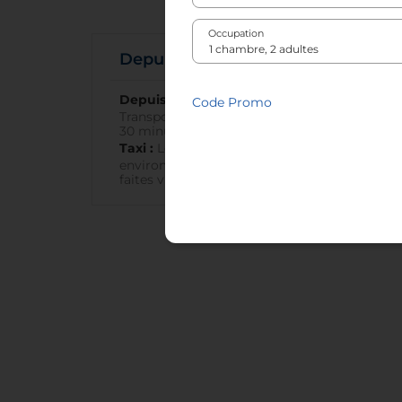
Occupation
Depuis l’aéroport
Depuis l’aéroport d’Amsterdam-Schiphol
Code Promo
Transports en commun : Départ toutes les
30 minutes pour un coût de 25,8 €.
Taxi :
Le trajet dure 110 minutes et coûte
environ 250 € lorsque la réservation et
faites via la réception.