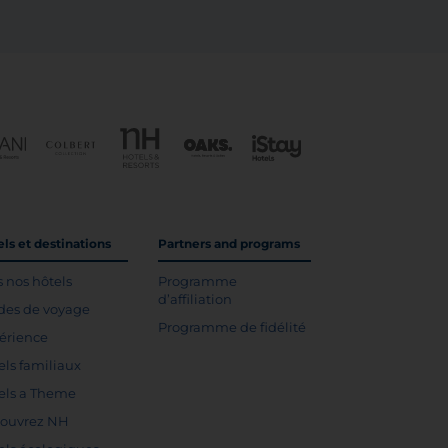
ls et destinations
Partners and programs
s nos hôtels
Programme
d’affiliation
des de voyage
Programme de fidélité
érience
els familiaux
els a Theme
ouvrez NH