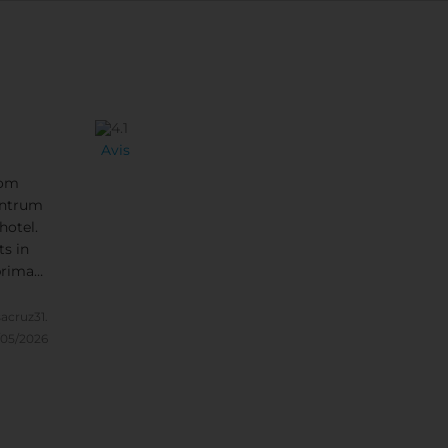
Avis
Kom
hotel.
ts in
prima
sacruz31.
/05/2026