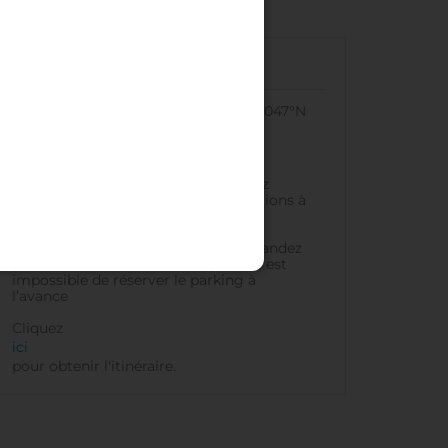
En voiture
Coordonnées GPS de l’hôtel :
53.22047°N
6.57613°E
Parking :
sur place. 23€ par jour. Le
nombre de places est limité. Appelez
l'hôtel ou demandez plus d'informations à
la réception.
À proximité. Appelez l'hôtel ou demandez
plus d'informations à la réception. Il est
impossible de réserver le parking à
l’avance
Cliquez
ici
pour obtenir l'itinéraire.