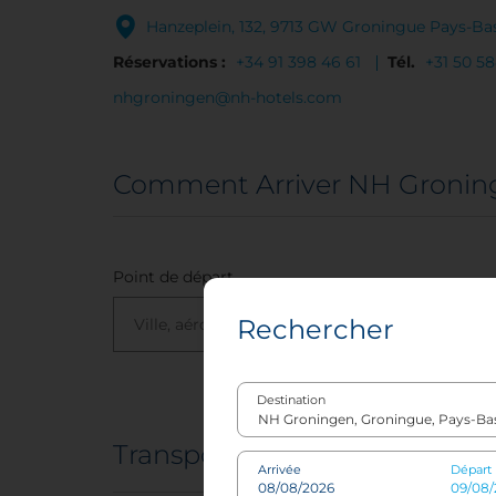
Hanzeplein, 132, 9713 GW Groningue Pays-Ba
Réservations :
+34 91 398 46 61
Tél.
+31 50 58
nhgroningen@nh-hotels.com
Comment Arriver NH Gronin
Point de départ
Rechercher
Destination
Transports
Arrivée
Départ