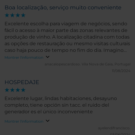
Boa localização, serviço muito conveniente
Excelente escolha para viagem de negócios, sendo
fácil o acesso à maior parte das zonas relevantes de
produção de vinho. A localização citadina com todas
as opções de restauração ou mesmo visitas culturais
caso haja pouco de tempo no fim do dia. Imagino
também que seja uma boa opção para turismo, a
Montrer l'information
avaliar pela frequência de hóspedes. As casas de
anacalopescardoso.
Vila Nova de Gaia, Portugal
banho mereciam ser melhoradas, sendo apenas
11/08/2024
aceitáveis. Os pequenos almoços excelentes.
HOSPEDAJE
Excelente lugar, lindas habitaciones, desayuno
completo, tiene opción sin tacc. el ruido del
generador es el único inconveniente
Montrer l'information
ayelendifrancisco.
03/06/2024