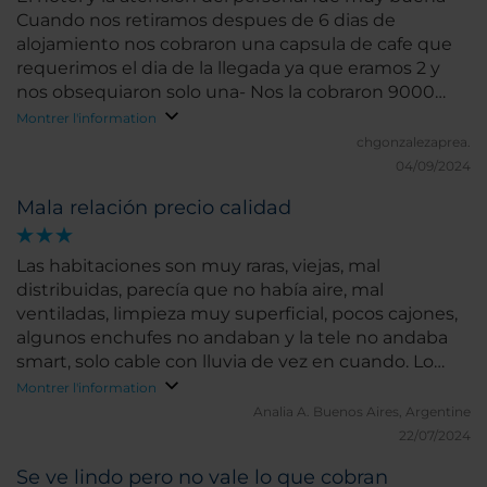
Cuando nos retiramos despues de 6 dias de
alojamiento nos cobraron una capsula de cafe que
requerimos el dia de la llegada ya que eramos 2 y
nos obsequiaron solo una- Nos la cobraron 9000
pesos cuando valen entre 500 y 1500 segun la
Montrer l'information
calidad un robo.
chgonzalezaprea.
04/09/2024
Mala relación precio calidad
Las habitaciones son muy raras, viejas, mal
distribuidas, parecía que no había aire, mal
ventiladas, limpieza muy superficial, pocos cajones,
algunos enchufes no andaban y la tele no andaba
smart, solo cable con lluvia de vez en cuando. Lo
mejor: los empleados y el desayuno! Súper variado
Montrer l'information
el desayuno y excelente.
Analia A.
Buenos Aires, Argentine
22/07/2024
Se ve lindo pero no vale lo que cobran