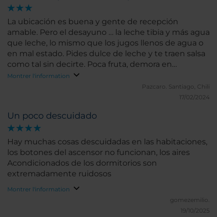
La ubicación es buena y gente de recepción
amable. Pero el desayuno … la leche tibia y más agua
que leche, lo mismo que los jugos llenos de agua o
en mal estado. Pides dulce de leche y te traen salsa
como tal sin decirte. Poca fruta, demora en
reposición. HABITACIONES mal olor hasta que
Montrer l'information
descubrí que era el ac, el baño se humedecía todo !!!
Pazcaro.
Santiago, Chili
Usan ropa de cama rota, no dejan papel higiénico
17/02/2024
de repuesto ni reponen shampoo o jabones.
Un poco descuidado
Golpean las pareces de las otras habitaciones
haciendo aseo desde las 7am, imposible dormir así y
después de limpiar, dejan todo el piso mojado.
Hay muchas cosas descuidadas en las habitaciones,
los botones del ascensor no funcionan, los aires
Acondicionados de los dormitorios son
extremadamente ruidosos
Montrer l'information
gomezemilio.
19/10/2025