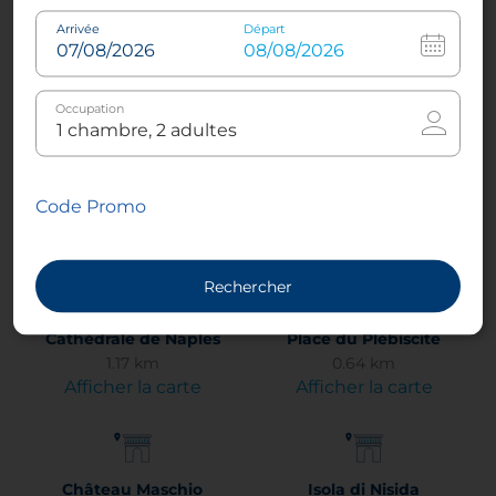
Cliquez
ici
Arrivée
Départ
pour obtenir l’itinéraire.
Occupation
Centres d’intérêt
Code Promo
Rechercher
Cathédrale de Naples
Place du Plébiscite
1.17 km
0.64 km
Afficher la carte
Afficher la carte
Château Maschio
Isola di Nisida