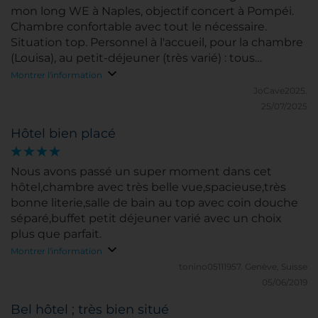
mon long WE à Naples, objectif concert à Pompéi.
Chambre confortable avec tout le nécessaire.
Situation top. Personnel à l'accueil, pour la chambre
(Louisa), au petit-déjeuner (très varié) : tous
attentionnés et souriants. Séjour réussi :)
Montrer l'information
JoCave2025.
25/07/2025
Hôtel bien placé
Nous avons passé un super moment dans cet
hôtel,chambre avec très belle vue,spacieuse,très
bonne literie,salle de bain au top avec coin douche
séparé,buffet petit déjeuner varié avec un choix
plus que parfait.
Montrer l'information
tonino05111957.
Genève, Suisse
05/06/2019
Bel hôtel ; très bien situé