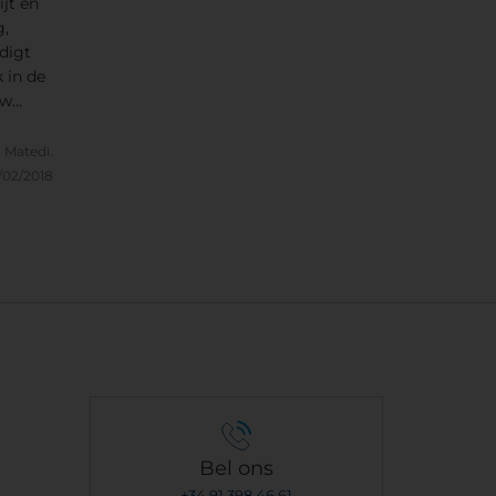
jt en
g,
digt
 in de
uw
lken.
Matedi.
 het
/02/2018
nd
et
s in NH
 er aan
e
rpakt).
ift
an de
kamer
mer en
Bel ons
+34 91 398 46 61