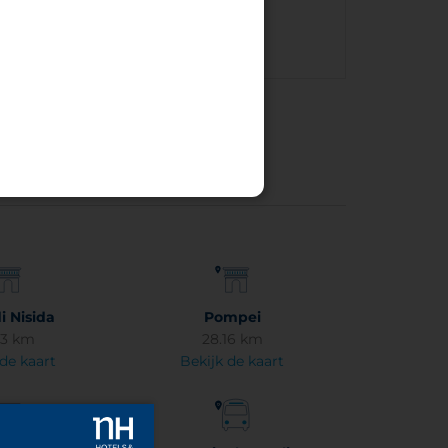
Klik
hier
voor de routebeschrijving.
di Nisida
Pompei
63 km
28.16 km
 de kaart
Bekijk de kaart