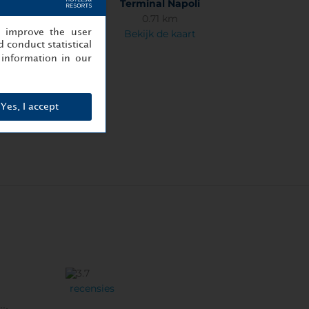
otterranea
Terminal Napoli
9 km
0.71 km
, improve the user
 de kaart
Bekijk de kaart
 conduct statistical
information in our
Yes, I accept
recensies