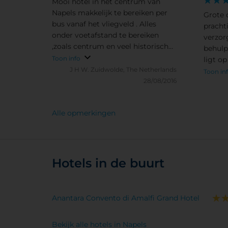
Mooi hotel in het centrum van
Napels makkelijk te bereiken per
Grote 
bus vanaf het vliegveld . Alles
pracht
onder voetafstand te bereiken
verzor
,zoals centrum en veel historische
behulp
bezienswaardigheden. Of
Toon info
ligt op
eenvoudig voor weinig geld en
J H W.
Zuidwolde, The Netherlands
centru
Toon in
heel simpel per bus of metro .
28/08/2016
bezien
Alle opmerkingen
Hotels in de buurt
Anantara Convento di Amalfi Grand Hotel
Bekijk alle hotels in Napels