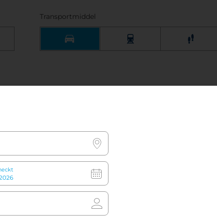
Transportmiddel
Vanaf het treinstation
heckt
Vanaf het treinstation van Napels:
neem
vanaf station Garibaldi metrolijn 1 (gele
lijn) richting Piscinola en stap uit bij de
derde halte, Municipio. Het hotel bevindt
zich op 250 meter afstand.
Dichtstbijzijnde metrostation:
Municipio