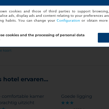
ant'Elmo
Certosa di San Martino
Napoli s
 km
1.27 km
0.8
s own cookies and those of third parties to support browsing
e kaart
Bekijk de kaart
Bekijk
lise ads, display ads and content relating to your preferences and
ing habits. You can change your
Configuration
or obtain more 
podichino
se cookies and the processing of personal data
haven
?
 km
e kaart
hotel ervaren...
e comfortable kamer
Goede ligging
rachtig uitzicht