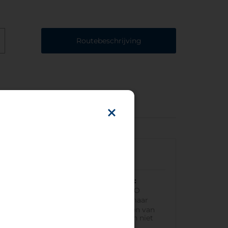
Routebeschrijving
Per auto
De GPS-coördinaten van het hotel:
40.842432°N 14.252369000000044°O
Parkeren:
Extern. Naast het hotel, maar
onafhankelijk eigendom (extra kosten van
toepassing). Parkeerplaatsen kunnen niet
vooraf worden gereserveerd