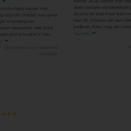
Kamer 2628, kamer met tapi
deels textiele wandbekledin
comfortable kamer met
douche én bad maar bad no
ig uitzicht. Ontbijt was goed
niet uit omwille van een vlek
gd. Vriendelijk en
badkuip. Alles mag een nie
zaam personeel. Het hotel
silicone randje krijgen en
Toon info
 een prima locatie in het
douchekoppen/kranen ontka
m van de stad dichtbij
fo
De ligging van het hotel en
21
swaardigheden.
457diederikl.
Assen, Nederland
ontbijt waren doorslaggeve
10/08/2016
voor deze boeking hoewel h
ontbijt niet helemaal is zoal
Rome of Milaan. Wél fijn dat
mensen wordt gedacht met
glutenintolerantie en lactos
intolerantie (al is het voorve
Het hele hotel mag een facel
krijgen, de groene netten a
gevel ter hoogte van onze 
gaf een dubieus gevoel (28e
verdiep). Wel een ruime ka
aan mijn verzoek voor een