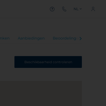
NL
inken
Aanbiedingen
Beoordelingen
Beschikbaarheid controleren