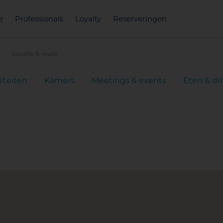
e
Professionals
Loyalty
Reserveringen
Locatie & route
liteiten
Kamers
Meetings & events
Eten & dr