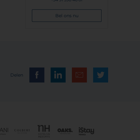
rd
, dank!
Bel ons nu
Delen