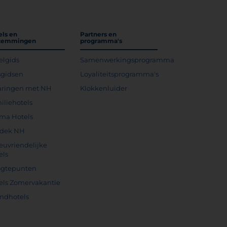
els en
Partners en
temmingen
programma's
elgids
Samenwerkingsprogramma
sgidsen
Loyaliteitsprogramma's
aringen met NH
Klokkenluider
iliehotels
ma Hotels
dek NH
ieuvriendelijke
els
gtepunten
els Zomervakantie
andhotels