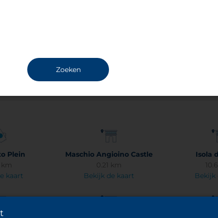
Ticket (90 min): €1,50 Ticket (24 uur): €3,50
Ticket (1 week): €12
Zoeken
to Plein
Maschio Angioino Castle
Isola 
4 km
0.21 km
10.
e kaart
Bekijk de kaart
Bekijk
t