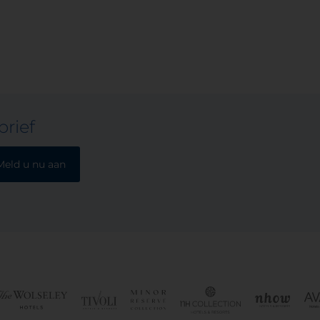
waterkoker op de kamer we
vrijwel onmiddellijk voldaan
rief
Meld u nu aan