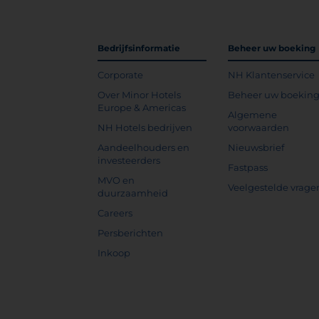
Bedrijfsinformatie
Beheer uw boeking
Corporate
NH Klantenservice
Over Minor Hotels
Beheer uw boekin
Europe & Americas
Algemene
NH Hotels bedrijven
voorwaarden
Aandeelhouders en
Nieuwsbrief
investeerders
Fastpass
MVO en
Veelgestelde vrage
duurzaamheid
Careers
Persberichten
Inkoop