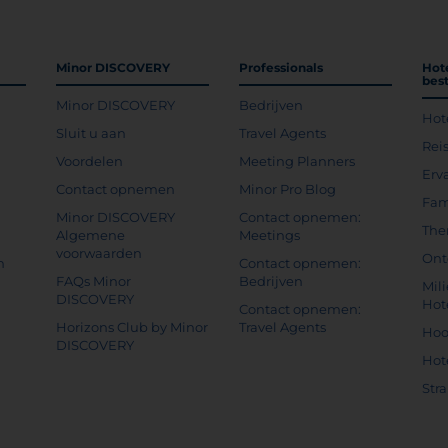
Minor DISCOVERY
Professionals
Hot
bes
Minor DISCOVERY
Bedrijven
Hot
g
Sluit u aan
Travel Agents
Rei
Voordelen
Meeting Planners
Erv
Contact opnemen
Minor Pro Blog
Fam
Minor DISCOVERY
Contact opnemen:
The
Algemene
Meetings
voorwaarden
Ont
n
Contact opnemen:
FAQs Minor
Bedrijven
Mil
DISCOVERY
Hot
Contact opnemen:
Horizons Club by Minor
Travel Agents
Hoo
DISCOVERY
Hot
Str