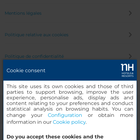
Mentions légales
Politique relative aux cookies
Politique de confidentialité
Cookie consent
Canal éthique
This site uses its own cookies and those of third
parties to support browsing, improve the user
experience, personalise ads, display ads and
content relating to your preferences and conduct
statistical analysis on browsing habits. You can
change your
Configuration
or obtain more
information in our
Cookie policy
.
Do you accept these cookies and the