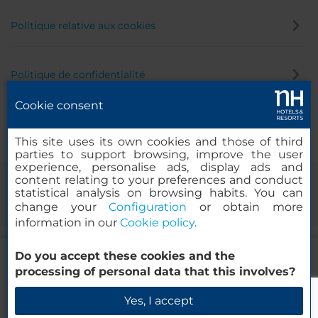
Politique relative aux cookies
Politique de confidentialité
Cookie consent
Canal éthique
This site uses its own cookies and those of third
parties to support browsing, improve the user
experience, personalise ads, display ads and
content relating to your preferences and conduct
statistical analysis on browsing habits. You can
change your
Configuration
or obtain more
information in our
Cookie policy
.
543.46
Do you accept these cookies and the
EUR
DE
© 2000-2026 MINOR HOTELS EUROPE & AMERICAS Santa Engracia
processing of personal data that this involves?
TVA et taxes locales comprises
120. 28003 Madrid, Espagne
Réservez maintenant
Yes, I accept