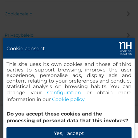
Cookiebeleid
Privacybeleid
Cookie consent
Klokkenluider
This site uses its own cookies and those of third
parties to support browsing, improve the user
experience, personalise ads, display ads and
content relating to your preferences and conduct
statistical analysis on browsing habits. You can
change your
Configuration
or obtain more
information in our
Cookie policy
.
543.46
Do you accept these cookies and the
EUR
VANAF
© 2000-2026 MINOR HOTELS EUROPE & AMERICAS Santa Engracia
processing of personal data that this involves?
Inclusief btw en toeristenbelasting
120. 28003 Madrid, Spanje
Boek nu
Yes, I accept