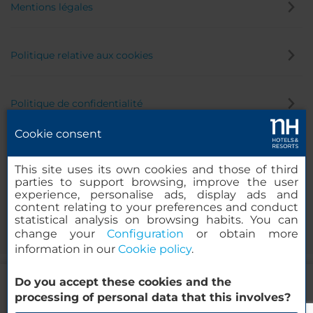
Mentions légales
Politique relative aux cookies
Politique de confidentialité
Cookie consent
Canal éthique
This site uses its own cookies and those of third
parties to support browsing, improve the user
experience, personalise ads, display ads and
content relating to your preferences and conduct
statistical analysis on browsing habits. You can
change your
Configuration
or obtain more
information in our
Cookie policy
.
65.00
Do you accept these cookies and the
EUR
DE
© 2000-2026 MINOR HOTELS EUROPE & AMERICAS Santa Engracia
processing of personal data that this involves?
TVA et taxes locales comprises
120. 28003 Madrid, Espagne