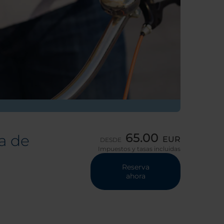
65.00
da de
EUR
DESDE
Impuestos y tasas incluidas
Reserva
ahora