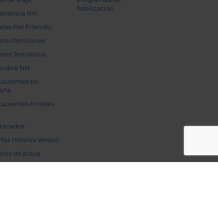
fidelización
eriencia NH
eles Pet Friendly
eles familiares
eles Temáticos
cubre NH
taurantes en
aña
taurantes Hoteles
tacados
rtas Hoteles Verano
eles de playa
Ahora con reseñas
Sitio seguro
del hotel de viajeros