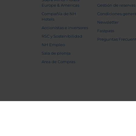
Europe & Americas
Gestión de reservas
Compañía de NH
Condiciones genera
Hotels
Newsletter
Accionistas e inversores
Fastpass
RSC y Sostenibilidad
Preguntas Frecuen
NH Empleo
Sala de prensa
Area de Compras
Aviso legal
Política de cookies
Política d