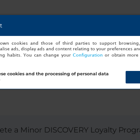
t
s own cookies and those of third parties to support browsing
Milán con un tranquilo tour privado y guiado por Bosco in Città, e
lise ads, display ads and content relating to your preferences and
ques, praderas, senderos, canales y jardines urbanos. Este tour pr
ing habits. You can change your
Configuration
or obtain more 
silvestres para que disfrutes de un día perfecto adentrándote en la
estro hotel para que entres en ambiente antes o después de esta 
 bike accompanied by a local guide for two.
se cookies and the processing of personal data
?
ete a Minor DISCOVERY Loyalty Prog