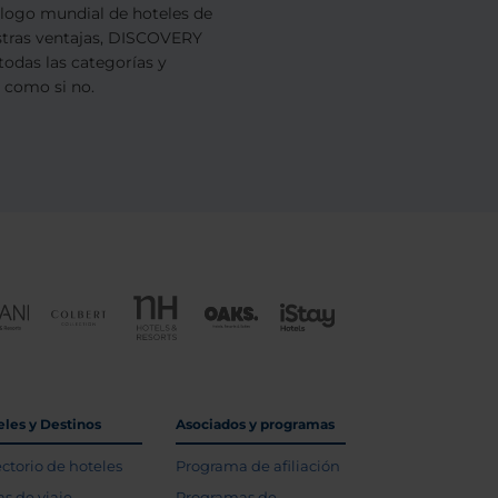
ogo mundial de hoteles de
estras ventajas, DISCOVERY
todas las categorías y
s como si no.
eles y Destinos
Asociados y programas
ectorio de hoteles
Programa de afiliación
as de viaje
Programas de