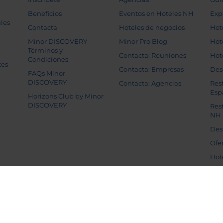
Beneficios
Eventos en Hoteles NH
Exp
les
Contacta
Hoteles de negocios
Hot
Minor DISCOVERY
Minor Pro Blog
Hot
Términos y
Contacta: Reuniones
Hot
Condiciones
tes
Contacta: Empresas
Des
FAQs Minor
DISCOVERY
Contacta: Agencias
Res
Esp
Horizons Club by Minor
DISCOVERY
Res
NH
Des
Ofe
Hot
e privacidad