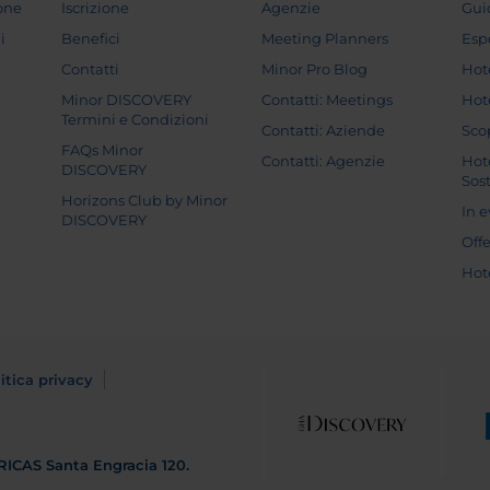
ione
Iscrizione
Agenzie
Gui
i
Benefici
Meeting Planners
Esp
Contatti
Minor Pro Blog
Hot
Minor DISCOVERY
Contatti: Meetings
Hot
Termini e Condizioni
Contatti: Aziende
Sco
FAQs Minor
Contatti: Agenzie
Hot
DISCOVERY
Sost
Horizons Club by Minor
In 
DISCOVERY
Off
Hot
itica privacy
RICAS
Santa Engracia 120.