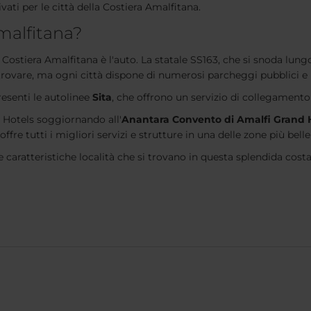
ivati per le città della Costiera Amalfitana.
malfitana?
n Costiera Amalfitana è l'auto. La statale SS163, che si snoda lungo 
trovare, ma ogni città dispone di numerosi parcheggi pubblici e p
resenti le autolinee
Sita
, che offrono un servizio di collegamento t
H Hotels soggiornando all'
Anantara Convento di Amalfi Grand 
re tutti i migliori servizi e strutture in una delle zone più belle d
 le caratteristiche località che si trovano in questa splendida costa 