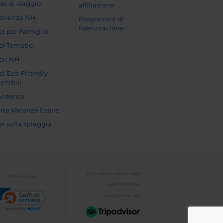
de di viaggio
affiliazione
erienze NH
Programmi di
fidelizzazione
el per Famiglie
el Tematici
pri NH
el Eco-Friendly
enibili
evidenza
erte Vacanze Estive
el sulla spiaggia
Ora con le recensioni
Sito sicuro
sull'hotel dei
viaggiatori da