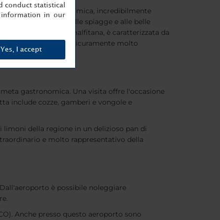
 conduct statistical
ano diversi negozi di ceramica, incredibilmente
information in our
ratteristiche, insieme alle spiagge e alle belle
rande della Costiera Amalfitana, è caratterizzata da
leggiando una barca. È sicuramente molto
Yes, I accept
 meta gastronomica. Una visita offre l'occasione
cetta include cozze, gamberi e vongole e
ri limoni della regione in un delizioso pan di
 straordinario e molto rappresentativo della
Dall'aeroporto è possibile noleggiare
re.
CO). Anche presso questo aeroporto sono