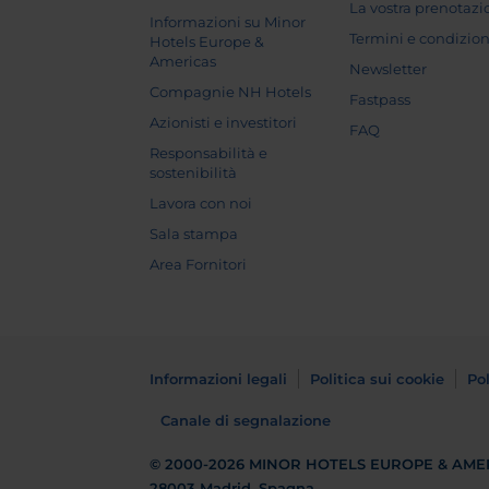
La vostra prenotaz
Informazioni su Minor
Termini e condizion
Hotels Europe &
Americas
Newsletter
Compagnie NH Hotels
Fastpass
Azionisti e investitori
FAQ
Responsabilità e
sostenibilità
Lavora con noi
Sala stampa
Area Fornitori
Informazioni legali
Politica sui cookie
Pol
Canale di segnalazione
© 2000-2026
MINOR HOTELS EUROPE & AME
28003 Madrid, Spagna