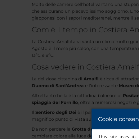
Molte delle camere dell'hotel vantano una stupen
che assicurano un piacevolissimo soggiorno. L'hote
giapponesi con i sapori mediterranei, mentre il se
Com'è il tempo in Costiera A
La Costiera Amalfitana vanta un clima molto gradev
Agosto è il mese più caldo, con una temperatura 
13ºC e 8ºC.
Cosa vedere in Costiera Amal
La deliziosa cittadina di
Amalfi
è ricca di attrazio
Duomo di Sant'Andrea
e l'interessante
Museo de
Altrettanto bella è la cittadina balneare di
Posita
spiaggia del Fornillo
, oltre a numerosi negozi e g
Il
Sentiero degli Dei
è il percorso escursionistico
Cookie consen
magnifico punto di vista sullo spettacolare paesag
Da non perdere la
Grotta dello Smeraldo
, che si
cambiare colore alla luce del sole, offrendo ai visi
This site uses it