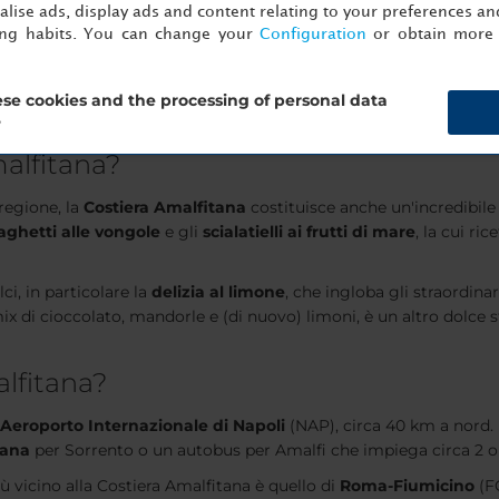
lise ads, display ads and content relating to your preferences and
 uno sguardo in diretta sull'antica arte della ceramica. Vi si trov
ing habits. You can change your
Configuration
or obtain more 
brica di Ceramica Solimene
, che è possibile visitare. Queste ca
e una meta da visitare. La bellissima
spiaggia di Maiori
, la più g
 nei pressi di diverse grotte marine, che si possono visitare no
se cookies and the processing of personal data
?
alfitana?
 regione, la
Costiera Amalfitana
costituisce anche un'incredibile
aghetti alle vongole
e gli
scialatielli ai frutti di mare
, la cui ri
ci, in particolare la
delizia al limone
, che ingloba gli straordina
 mix di cioccolato, mandorle e (di nuovo) limoni, è un altro dolce
alfitana?
Aeroporto Internazionale di Napoli
(NAP), circa 40 km a nord. 
iana
per Sorrento o un autobus per Amalfi che impiega circa 2 o
iù vicino alla Costiera Amalfitana è quello di
Roma-Fiumicino
(F