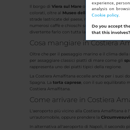
experience, persona
Il borgo di
Viera sul Mare
offre ai suoi visitatori
analysis on brows
colorati, oltre al
Museo della Ceramica
e alla
Fab
Cookie policy
.
strade lastricate del paese, rendono Viera sul Mar
numerosi caffè e chioschi sul lungomare. Si trova
Do you accept the
divertente farlo con tutta la famiglia.
that this involves
Cosa mangiare in Costiera Am
Oltre che per il paesaggio marino e il clima della
per assaggiare classici piatti di mare come gli
sp
rappresenta uno dei piatti tipici della regione.
La Costiera Amalfitana eccelle anche per i suoi dol
Spagna. La
torta caprese
, con il suo equilibrato
Costiera Amalfitana.
Come arrivare in Costiera Am
L'aeroporto più vicino alla Costiera Amalfitana è l'
un'automobile, oppure prendere la
Circumvesuv
In alternativa all'aeroporto di Napoli, il secondo p