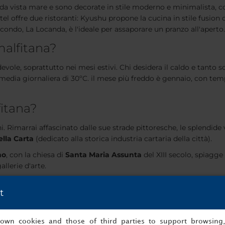
da vista mare e sono decorate in stile moderno e minimalista, co
l offre due ristoranti: Kyushu propone la cucina in stile fusion
condo, La Locanda, è l'ideale per assaporare un pranzo all'aperto.
malfitana?
ole, soprattutto nei mesi estivi. Chi desidera il caldo e tanto s
media giornaliera di 30ºC. il mese più freddo è gennaio, con t
fitana?
ni. Rimarrai affascinato dalle sue strade pittoresche, le splendide
lla Carta
(dedicato alla storica industria cartaria della città).
no
, con la chiesa di
Santa Maria Assunta
del XIII secolo, spiag
allerie d'arte.
 più famoso della Costiera Amalfitana. Si estende per circa 8 km 
t
gio della regione, che include il mare e le città costiere che lo
 trova vicino al paese di Conca dei Marini. Si tratta di una sugg
tatori una vista spettacolare.
s own cookies and those of third parties to support browsing