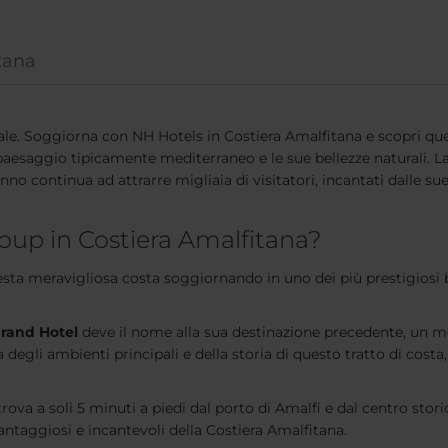
tana
le. Soggiorna con NH Hotels in Costiera Amalfitana e scopri quest
paesaggio tipicamente mediterraneo e le sue bellezze naturali. La
o continua ad attrarre migliaia di visitatori, incantati dalle s
oup in Costiera Amalfitana?
uesta meravigliosa costa soggiornando in uno dei più prestigiosi 
rand Hotel
deve il nome alla sua destinazione precedente, un mon
a degli ambienti principali e della storia di questo tratto di cos
rova a soli 5 minuti a piedi dal porto di Amalfi e dal centro storic
vantaggiosi e incantevoli della Costiera Amalfitana.