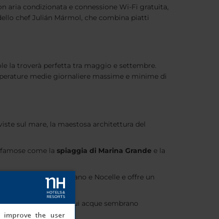
n aria condizionata e connessione Wi-Fi gratuita,
 dello chef Julián Mármol, che combina piatti
ole la troverà perfetta tra maggio e settembre.
emperature medie giornaliere massime e minime di
 viste sul mare, la maestosa architettura del
ge famose come la
spiaggia di Marina Grande
e la
tra i villaggi di Bomerano e Nocelle e offre un
 costeggiano.
estiva grotta marina le cui acque sembrano
, improve the user