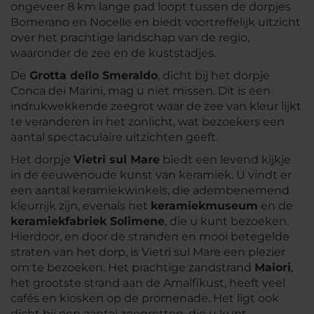
ongeveer 8 km lange pad loopt tussen de dorpjes
Bomerano en Nocelle en biedt voortreffelijk uitzicht
over het prachtige landschap van de regio,
waaronder de zee en de kuststadjes.
De
Grotta dello Smeraldo
, dicht bij het dorpje
Conca dei Marini, mag u niet missen. Dit is een
indrukwekkende zeegrot waar de zee van kleur lijkt
te veranderen in het zonlicht, wat bezoekers een
aantal spectaculaire uitzichten geeft.
Het dorpje
Vietri sul Mare
biedt een levend kijkje
in de eeuwenoude kunst van keramiek. U vindt er
een aantal keramiekwinkels, die adembenemend
kleurrijk zijn, evenals het
keramiekmuseum
en de
keramiekfabriek Solimene
, die u kunt bezoeken.
Hierdoor, en door de stranden en mooi betegelde
straten van het dorp, is Vietri sul Mare een plezier
om te bezoeken. Het prachtige zandstrand
Maiori
,
het grootste strand aan de Amalfikust, heeft veel
cafés en kiosken op de promenade. Het ligt ook
dicht bij een aantal zeegrotten, die u kunt