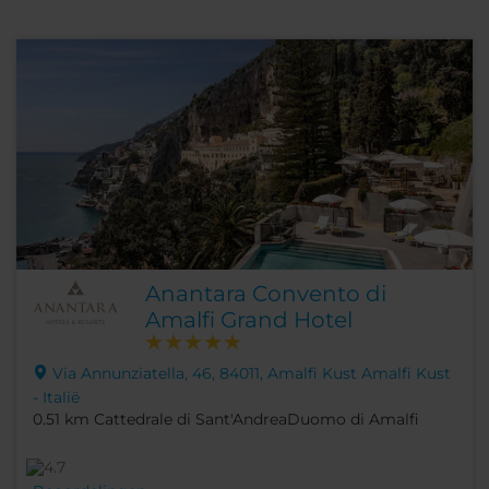
Anantara Convento di
Amalfi Grand Hotel
Via Annunziatella, 46, 84011, Amalfi Kust Amalfi Kust
- Italië
0.51 km Cattedrale di Sant'AndreaDuomo di Amalfi