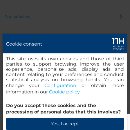
Cookiebeleid
Privacybeleid
Cookie consent
Klokkenluider
This site uses its own cookies and those of third
parties to support browsing, improve the user
experience, personalise ads, display ads and
content relating to your preferences and conduct
statistical analysis on browsing habits. You can
change your
Configuration
or obtain more
information in our
Cookie policy
.
Do you accept these cookies and the
processing of personal data that this involves?
© 2000-2026 MINOR HOTELS EUROPE & AMERICAS Santa Engracia
120. 28003 Madrid, Spanje
Yes, I accept