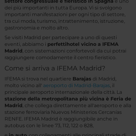
settore congressuale e fieristico in Spagna
e uno
dei più importanti in tutta Europa. Vi si svolgono
importanti manifestazioni per ogni tipo di settore,
tra cui moda, turismo, intrattenimento, istruzione,
gastronomia e molto altro.
Se visiti Madrid per partecipare a uno di questi
eventi, abbiamo i
perfetti
hotel vicino a IFEMA
Madrid
, con sistemazioni confortevoli da cui potrai
raggiungere comodamente il centro fieristico.
Come si arriva a IFEMA Madrid?
IFEMA si trova nel quartiere
Barajas
di Madrid,
molto vicino all'
aeroporto di Madrid-Barajas
, il
principale aeroporto internazionale della città. La
stazione della metropolitana più vicina è Feria de
Madrid
, che collega direttamente all'aeroporto e alla
stazione ferroviaria Nuevos Ministerios Cercanías
RENFE. IFEMA Madrid è raggiungibile anche in
autobus con le linee 73, 112, 122 o 828,
e
in auto
, con collegamenti alle principali strade di