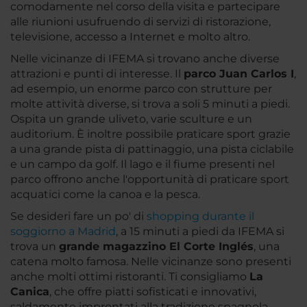
comodamente nel corso della visita e partecipare
alle riunioni usufruendo di servizi di ristorazione,
televisione, accesso a Internet e molto altro.
Nelle vicinanze di IFEMA si trovano anche diverse
attrazioni e punti di interesse. Il
parco Juan Carlos I
,
ad esempio, un enorme parco con strutture per
molte attività diverse, si trova a soli 5 minuti a piedi.
Ospita un grande uliveto, varie sculture e un
auditorium. È inoltre possibile praticare sport grazie
a una grande pista di pattinaggio, una pista ciclabile
e un campo da golf. Il lago e il fiume presenti nel
parco offrono anche l'opportunità di praticare sport
acquatici come la canoa e la pesca.
Se desideri fare un po' di
shopping durante il
soggiorno a Madrid
, a 15 minuti a piedi da IFEMA si
trova un
grande magazzino El Corte Inglés
, una
catena molto famosa. Nelle vicinanze sono presenti
anche molti ottimi ristoranti. Ti consigliamo
La
Canica
, che offre piatti sofisticati e innovativi,
saldamente improntati alla tradizione spagnola.