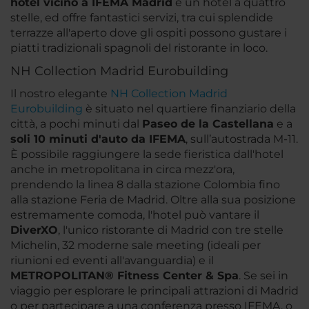
hotel vicino a IFEMA Madrid
è un hotel a quattro
stelle, ed offre fantastici servizi, tra cui splendide
terrazze all'aperto dove gli ospiti possono gustare i
piatti tradizionali spagnoli del ristorante in loco.
NH Collection Madrid Eurobuilding
Il nostro elegante
NH Collection Madrid
Eurobuilding
è situato nel quartiere finanziario della
città, a pochi minuti dal
Paseo de la Castellana
e a
soli 10 minuti d'auto da IFEMA
, sull’autostrada M-11.
È possibile raggiungere la sede fieristica dall'hotel
anche in metropolitana in circa mezz'ora,
prendendo la linea 8 dalla stazione Colombia fino
alla stazione Feria de Madrid. Oltre alla sua posizione
estremamente comoda, l'hotel può vantare il
DiverXO
, l'unico ristorante di Madrid con tre stelle
Michelin, 32 moderne sale meeting (ideali per
riunioni ed eventi all'avanguardia) e il
METROPOLITAN® Fitness Center & Spa
. Se sei in
viaggio per esplorare le principali attrazioni di Madrid
o per partecipare a una conferenza presso IFEMA, o