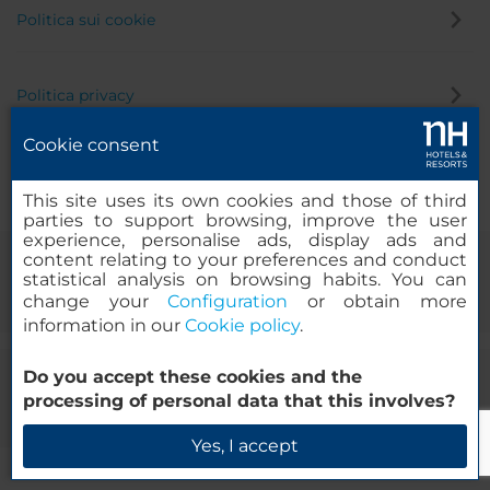
Politica sui cookie
Politica privacy
Cookie consent
Canale di segnalazione
This site uses its own cookies and those of third
parties to support browsing, improve the user
experience, personalise ads, display ads and
content relating to your preferences and conduct
statistical analysis on browsing habits. You can
change your
Configuration
or obtain more
information in our
Cookie policy
.
Do you accept these cookies and the
© 2000-2026 MINOR HOTELS EUROPE & AMERICAS Santa Engracia
processing of personal data that this involves?
120. 28003 Madrid, Spagna
Yes, I accept