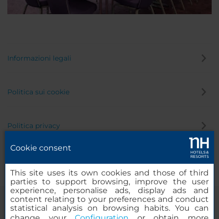
Informazioni legali
Politica sui cookie
Politica privacy
Cookie consent
Canale di segnalazione
This site uses its own cookies and those of third
parties to support browsing, improve the user
experience, personalise ads, display ads and
content relating to your preferences and conduct
statistical analysis on browsing habits. You can
change your
Configuration
or obtain more