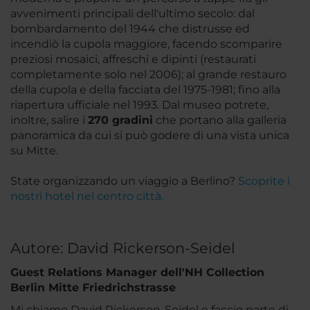
avvenimenti principali dell'ultimo secolo: dal
bombardamento del 1944 che distrusse ed
incendiò la cupola maggiore, facendo scomparire
preziosi mosaici, affreschi e dipinti (restaurati
completamente solo nel 2006); al grande restauro
della cupola e della facciata del 1975-1981; fino alla
riapertura ufficiale nel 1993. Dal museo potrete,
inoltre, salire i
270 gradini
che portano alla galleria
panoramica da cui si può godere di una vista unica
su Mitte.
State organizzando un viaggio a Berlino?
Scoprite i
nostri hotel nel centro città.
Autore: David Rickerson-Seidel
Guest Relations Manager dell'NH Collection
Berlin Mitte Friedrichstrasse
Mi chiamo David Rickerson-Seidel e faccio parte di