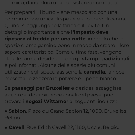
chimico, dando loro una consistenza compatta.
Per prepararli, il burro viene mescolato con una
combinazione unica di spezie e zucchero di canna.
Quindi si aggiungono la farina e il lievito. Un
dettaglio importante è che
l'impasto deve
riposare al freddo per una notte
, in modo che le
spezie si amalgamino bene in modo da creare il loro
sapore caratteristico. Come ultima fase, vengono
date le forme desiderate con gli
stampi tradizionali
e poi infornati. Alcune delle spezie più comuni
utilizzate negli speculaas sono la
cannella
, la noce
moscata, lo zenzero in polvere e il pepe bianco.
Se
passeggi per Bruxelles
e desideri assaggiare
alcuni dei dolci più eccezionali del paese, puoi
trovare i
negozi Wittamer
ai seguenti indirizzi:
●
Sablon
. Place du Grand Sablon 12, 1000, Bruxelles,
Belgio.
●
Cavell
. Rue Edith Cavell 22, 1180, Uccle, Belgio.