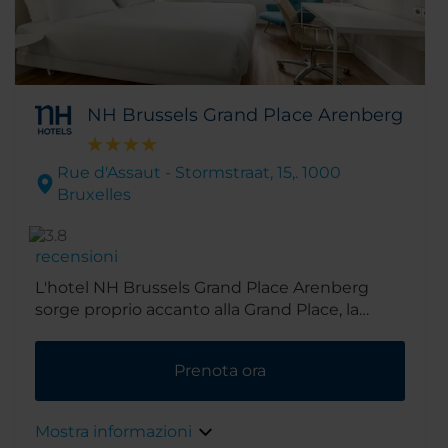
NH Brussels Grand Place Arenberg
Rue d'Assaut - Stormstraat, 15,. 1000
Bruxelles
recensioni
L'hotel NH Brussels Grand Place Arenberg
sorge proprio accanto alla Grand Place, la
piazza centrale della città. La sua posizione,
molto comoda anche per la vicinanza ai
Prenota ora
trasporti pubblici, lo rende una scelta ideale
sia per chi viaggia per lavoro che per piacere.
Mostra informazioni