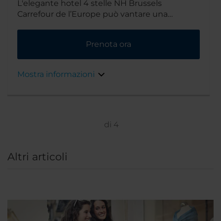
L'elegante hotel 4 stelle NH Brussels
Carrefour de l’Europe può vantare una
posizione privilegiata nel cuore del centro
storico di Bruxelles. È un'area ricca di storia,
Prenota ora
con un'atmosfera vivace e cosmopolita.
Mostra informazioni
di
4
Altri articoli