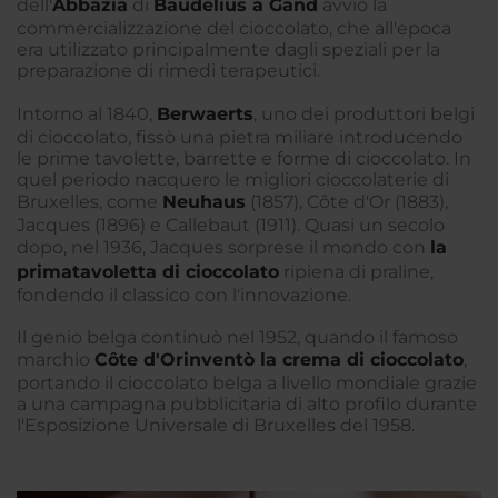
dell'
Abbazia
di
Baudelius a Gand
avviò la
commercializzazione del cioccolato, che all'epoca
era utilizzato principalmente dagli speziali per la
preparazione di rimedi terapeutici.
Intorno al 1840,
Berwaerts
, uno dei produttori belgi
di cioccolato, fissò una pietra miliare introducendo
le prime tavolette, barrette e forme di cioccolato. In
quel periodo nacquero le migliori cioccolaterie di
Bruxelles, come
Neuhaus
(1857), Côte d'Or (1883),
Jacques (1896) e Callebaut (1911). Quasi un secolo
dopo, nel 1936, Jacques sorprese il mondo con
la
prima
tavoletta di cioccolato
ripiena di praline,
fondendo il classico con l'innovazione.
Il genio belga continuò nel 1952, quando il famoso
marchio
Côte d'Or
inventò la crema di cioccolato
,
portando il cioccolato belga a livello mondiale grazie
a una campagna pubblicitaria di alto profilo durante
l'Esposizione Universale di Bruxelles del 1958.