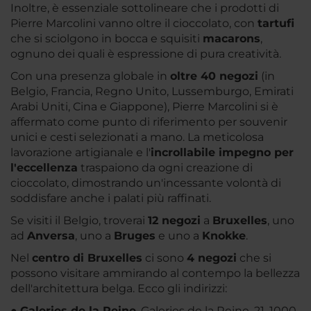
Inoltre, è essenziale sottolineare che i prodotti di
Pierre Marcolini vanno oltre il cioccolato, con
tartufi
che si sciolgono in bocca e squisiti
macarons
,
ognuno dei quali è espressione di pura creatività.
Con una presenza globale in
oltre 40 negozi
(in
Belgio, Francia, Regno Unito, Lussemburgo, Emirati
Arabi Uniti, Cina e Giappone), Pierre Marcolini si è
affermato come punto di riferimento per souvenir
unici e cesti selezionati a mano. La meticolosa
lavorazione artigianale e l'
incrollabile impegno per
l'eccellenza
traspaiono da ogni creazione di
cioccolato, dimostrando un'incessante volontà di
soddisfare anche i palati più raffinati.
Se visiti il Belgio, troverai
12 negozi
a
Bruxelles
, uno
ad
Anversa
, uno a
Bruges
e uno a
Knokke
.
Nel
centro di Bruxelles
ci sono
4 negozi
che si
possono visitare ammirando al contempo la bellezza
dell'architettura belga. Ecco gli indirizzi:
●
Galeries de la Reine
. Galeries de la Reine, 21, 1000,