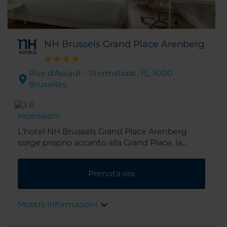
NH Brussels Grand Place Arenberg
Rue d'Assaut - Stormstraat, 15,. 1000
Bruxelles
recensioni
L'hotel NH Brussels Grand Place Arenberg
sorge proprio accanto alla Grand Place, la
piazza centrale della città. La sua posizione,
molto comoda anche per la vicinanza ai
Prenota ora
trasporti pubblici, lo rende una scelta ideale
sia per chi viaggia per lavoro che per piacere.
Mostra informazioni