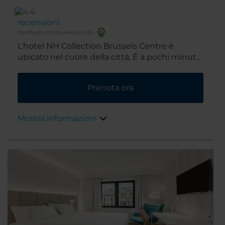
recensioni
Certificato di Eccellenza 2025
L’hotel NH Collection Brussels Centre è
ubicato nel cuore della città, È a pochi minuti
dalla piazza principale e da diversi punti di
interesse. Per quanto riguarda l'edificio, è
Prenota ora
stato costruito negli anni 20 e ha conservato
alcune belle caratteristiche d'epoca.
Mostra informazioni