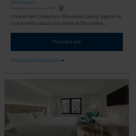
recensioni
Certificato di Eccellenza 2025
L’hotel NH Collection Brussels Grand Sablon si
trova nella piazza più bella di Bruxelles,
famosa per i suoi antichi negozi e le
cioccolaterie, a breve distanza a piedi dalle
Prenota ora
esclusive boutique di Avenue Louise. E vicino
all'hotel ci sono anche il Grand Palace, il centro
della città e i Musei Reali delle Belle Arti.
Mostra informazioni