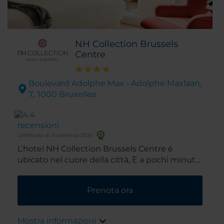
NH Collection Brussels
Centre
Boulevard Adolphe Max - Adolphe Maxlaan,
7,. 1000 Bruxelles
recensioni
Certificato di Eccellenza 2025
L’hotel NH Collection Brussels Centre è
ubicato nel cuore della città, È a pochi minuti
dalla piazza principale e da diversi punti di
interesse. Per quanto riguarda l'edificio, è
Prenota ora
stato costruito negli anni 20 e ha conservato
alcune belle caratteristiche d'epoca.
Mostra informazioni