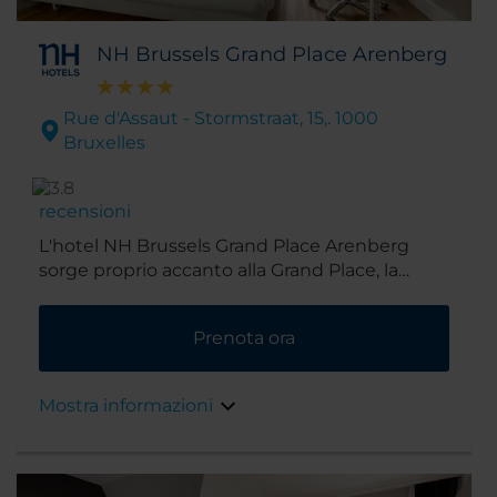
NH Brussels Grand Place Arenberg
Rue d'Assaut - Stormstraat, 15,. 1000
Bruxelles
recensioni
L'hotel NH Brussels Grand Place Arenberg
sorge proprio accanto alla Grand Place, la
piazza centrale della città. La sua posizione,
molto comoda anche per la vicinanza ai
Prenota ora
trasporti pubblici, lo rende una scelta ideale
sia per chi viaggia per lavoro che per piacere.
Mostra informazioni