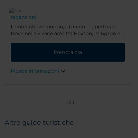
recensioni
L'hotel nhow London, di recente apertura, si
trova nella vivace area tra Hoxton, Islington e
Shoreditch. A pochi minuti dal nuovo
quartiere tecnologico denominato “Silicon
Prenota ora
Roundabout”, fulcro high-tech nato intorno a
Old Street, la posizione dell'hotel offre accesso
a varie strutture per il tempo libero e per gli
Mostra informazioni
affari, oltre a comodi collegamenti verso tutte
le principali attrazioni di Londra grazie alla
vicina stazione di Farringdon.
di
1
Altre guide turistiche