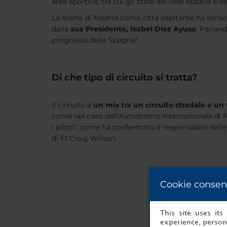
aree sportive, tra cui gli stadi del Real Madrid e de
La scelta di Madrid come città ospitante ha senso 
dalla
sua Presidente, Isabel Diaz Ayuso
. Parlan
progresso della Spagna".
Di che tipo di circuito si tratta?
Il circuito è
un mix tra un circuito stradale e u
come nel caso dell'Autodromo Internazionale di Mi
i piloti", come ha confermato il responsabile del
di F1 Craig Wilson.
Cookie consen
This site uses it
experience, persona