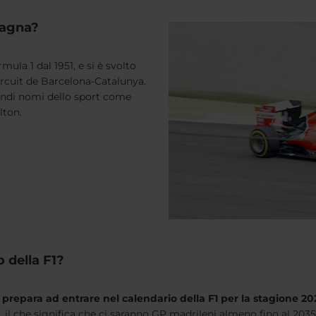
pagna?
mula 1 dal 1951, e si è svolto
ircuit de Barcelona-Catalunya.
andi nomi dello sport come
lton.
 della F1?
 prepara ad entrare nel calendario della F1 per la stagione 20
, il che significa che ci saranno GP madrileni almeno fino al 2035