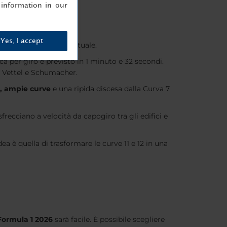
information in our
Yes, I accept
rrivare al concetto attuale.
fica per giro è previsto in 1 minuto e 32 secondi.
da Vettel e Schumacher.
a, ampie curve
e una ripida discesa dalla Curva 7
sfrecciano a velocità da capogiro tra gli edifici e
dea è quella di trasformare le curve 11 e 12 in una
Formula 1 2026
sarà facile. È possibile scegliere