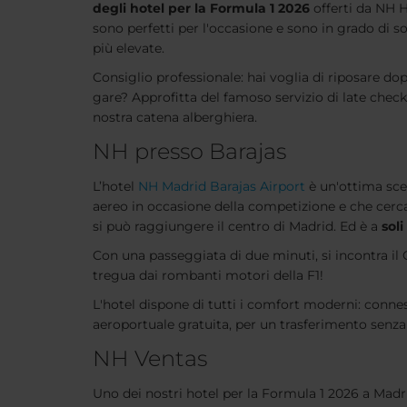
degli hotel per la Formula 1 2026
offerti da NH H
sono perfetti per l'occasione e sono in grado di s
più elevate.
Consiglio professionale: hai voglia di riposare do
gare? Approfitta del famoso servizio di late chec
nostra catena alberghiera.
NH presso Barajas
L’hotel
NH Madrid Barajas Airport
è un'ottima scel
aereo in occasione della competizione e che cerc
si può raggiungere il centro di Madrid. Ed è a
sol
Con una passeggiata di due minuti, si incontra il 
tregua dai rombanti motori della F1!
L'hotel dispone di tutti i comfort moderni: connes
aeroportuale gratuita, per un trasferimento senza
NH Ventas
Uno dei nostri hotel per la Formula 1 2026 a Madrid