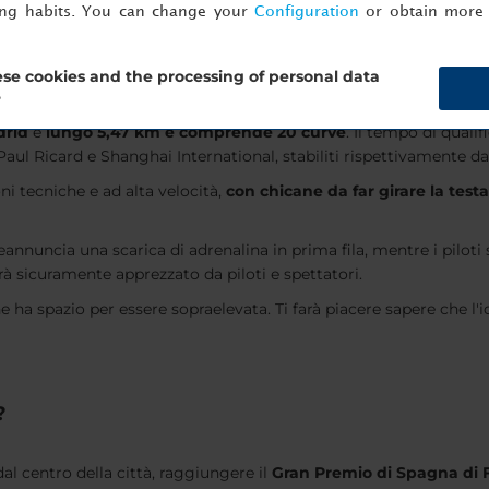
ing habits. You can change your
Configuration
or obtain more 
se cookies and the processing of personal data
rca 24 modelli di circuito e innumerevoli sottomodelli prima di a
?
rid
è
lungo 5,47 km e comprende 20 curve
. Il tempo di quali
i Paul Ricard e Shanghai International, stabiliti rispettivamente 
oni tecniche e ad alta velocità,
con chicane da far girare la test
reannuncia una scarica di adrenalina in prima fila, mentre i piloti 
à sicuramente apprezzato da piloti e spettatori.
e ha spazio per essere sopraelevata. Ti farà piacere sapere che l'i
?
dal centro della città, raggiungere il
Gran Premio di Spagna di 