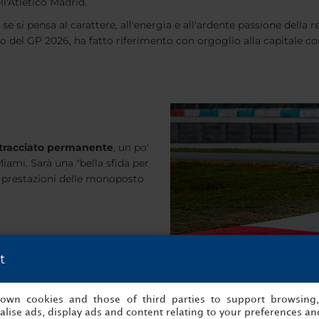
ll'Atletico Madrid.
se si pensa al carattere, all'energia e all'ardente passione della
do del GP 2026, ha fatto riferimento con orgoglio alla capitale c
n tracciato permanente
, un po'
ami. Sarà una "bella sfida per
le prestazioni delle monoposto
t
s own cookies and those of third parties to support browsing
lise ads, display ads and content relating to your preferences and