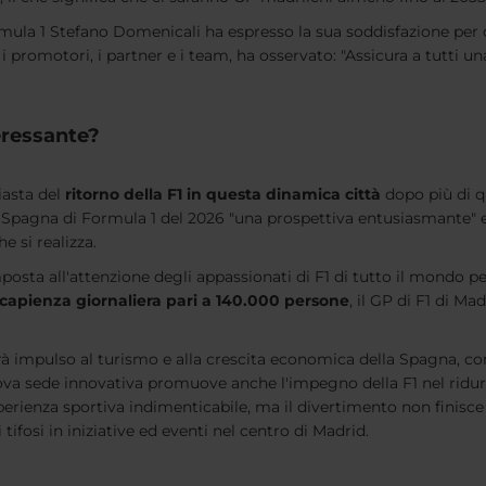
rmula 1 Stefano Domenicali ha espresso la sua soddisfazione per
 i promotori, i partner e i team, ha osservato: "Assicura a tutti un
eressante?
iasta del
ritorno della F1 in questa dinamica città
dopo più di 
di Spagna di Formula 1 del 2026 "una prospettiva entusiasmante" e
e si realizza.
posta all'attenzione degli appassionati di F1 di tutto il mondo pe
 capienza giornaliera pari a 140.000 persone
, il GP di F1 di Ma
à impulso al turismo e alla crescita economica della Spagna, co
uova sede innovativa promuove anche l'impegno della F1 nel ridurr
erienza sportiva indimenticabile, ma il divertimento non finisce 
tifosi in iniziative ed eventi nel centro di Madrid.