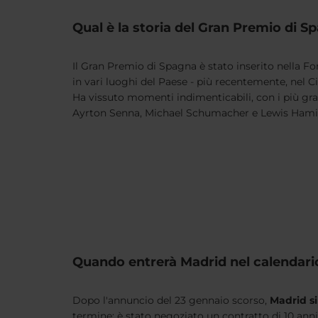
Qual è la storia del Gran Premio di S
Il Gran Premio di Spagna è stato inserito nella For
in vari luoghi del Paese - più recentemente, nel C
Ha vissuto momenti indimenticabili, con i più gr
Ayrton Senna, Michael Schumacher e Lewis Hami
Quando entrerà Madrid nel calendario
Dopo l'annuncio del 23 gennaio scorso,
Madrid si
termine: è stato negoziato un contratto di 10 anni