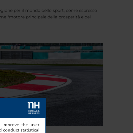
 regione per il mondo dello sport, come espresso
ome "motore principale della prosperità e del
, improve the user
 conduct statistical