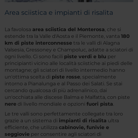
Area sciistica e impianti di risalita
La favolosa
area sciistica del Monterosa
, che si
estende tra la Valle d'Aosta e il Piemonte, vanta
180
km di piste interconnesse
tra le valli di Alagna
Valsesia, Gressoney e Champoluc, adatte a sciatori di
ogni livello. Ci sono facili
piste verdi e blu
per
principianti vicino alle località sciistiche ai piedi delle
montagne; gli sciatori di livello intermedio hanno
un'ottima scelta di
piste rosse
, specialmente
intorno a Pianalunga e al Passo dei Salati. Se stai
cercando qualcosa di più adrenalinico, dai
un'occhiata alle discese Balma e Malfatta, con piste
nere
di livello mondiale e opzioni
fuori pista
.
Le tre valli sono perfettamente collegate tra loro
grazie a un sistema di
impianti di risalita
ultra
efficiente, che utilizza
cabinovie, funivie e
seggiovie
per consentire agli sciatori di