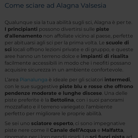
Come sciare ad Alagna Valsesia
Qualunque sia la tua abilità sugli sci, Alagna è per te.
I principianti
possono divertirsi sulle
piste
d'allenamento
non affollate vicino al paese, perfette
per abituarsi agli sci per la prima volta. Le
scuole di
sci
locali offrono lezioni private e di gruppo, e queste
aree hanno un terreno dolce e
impianti di risalita
facilmente accessibili in modo che i neofiti possano
acquisire sicurezza in un ambiente confortevole.
L’area
Pianalunga
è ideale per gli sciatori
intermedi
,
con le sue suggestive
piste blu e rosse che offrono
pendenze moderate e lunghe discese
. Una delle
piste preferite è la
Bettolina
, con i suoi panorami
mozzafiato e il terreno variegato: l'ambiente
perfetto per migliorare le proprie abilità.
Se sei uno
sciatore esperto
, ci sono impegnative
piste nere come il
Canale dell’Acqua
e
Malfatta
,
rinomate per i loro pendii ripidi. Lo
sci fuori pista
ad