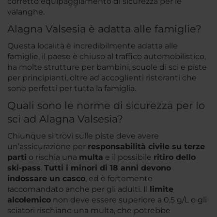
corretto equipaggiamento di sicurezza per le
valanghe.
Alagna Valsesia è adatta alle famiglie?
Questa località è incredibilmente adatta alle
famiglie, il paese è chiuso al traffico automobilistico,
ha molte strutture per bambini, scuole di sci e piste
per principianti, oltre ad accoglienti ristoranti che
sono perfetti per tutta la famiglia.
Quali sono le norme di sicurezza per lo
sci ad Alagna Valsesia?
Chiunque si trovi sulle piste deve avere
un’assicurazione per
responsabilità civile su terze
parti
o rischia una
multa
e il possibile
ritiro dello
ski-pass
.
Tutti i minori di 18 anni devono
indossare un casco
, ed è fortemente
raccomandato anche per gli adulti. Il
limite
alcolemico
non deve essere superiore a 0,5 g/L o gli
sciatori rischiano una multa, che potrebbe