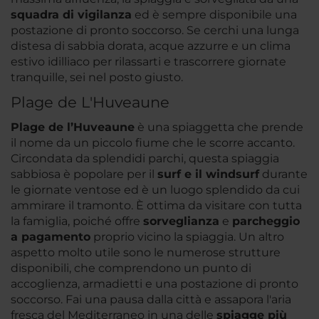
squadra di vigilanza
ed è sempre disponibile una
postazione di pronto soccorso. Se cerchi una lunga
distesa di sabbia dorata, acque azzurre e un clima
estivo idilliaco per rilassarti e trascorrere giornate
tranquille, sei nel posto giusto.
Plage de L'Huveaune
Plage de l’Huveaune
è una spiaggetta che prende
il nome da un piccolo fiume che le scorre accanto.
Circondata da splendidi parchi, questa spiaggia
sabbiosa è popolare per il
surf e il windsurf
durante
le giornate ventose ed è un luogo splendido da cui
ammirare il tramonto. È ottima da visitare con tutta
la famiglia, poiché offre
sorveglianza
e
parcheggio
a pagamento
proprio vicino la spiaggia. Un altro
aspetto molto utile sono le numerose strutture
disponibili, che comprendono un punto di
accoglienza, armadietti e una postazione di pronto
soccorso. Fai una pausa dalla città e assapora l'aria
fresca del Mediterraneo in una delle
spiagge più