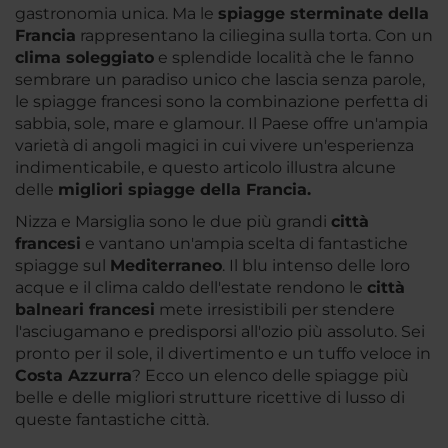
gastronomia unica. Ma le
spiagge sterminate della
Francia
rappresentano la ciliegina sulla torta. Con un
clima soleggiato
e splendide località che le fanno
sembrare un paradiso unico che lascia senza parole,
le spiagge francesi sono la combinazione perfetta di
sabbia, sole, mare e glamour. Il Paese offre un'ampia
varietà di angoli magici in cui vivere un'esperienza
indimenticabile, e questo articolo illustra alcune
delle
migliori spiagge della Francia.
Nizza e Marsiglia sono le due più grandi
città
francesi
e vantano un'ampia scelta di fantastiche
spiagge sul
Mediterraneo
. Il blu intenso delle loro
acque e il clima caldo dell'estate rendono le
città
balneari francesi
mete irresistibili per stendere
l'asciugamano e predisporsi all'ozio più assoluto. Sei
pronto per il sole, il divertimento e un tuffo veloce in
Costa Azzurra
? Ecco un elenco delle spiagge più
belle e delle migliori strutture ricettive di lusso di
queste fantastiche città.