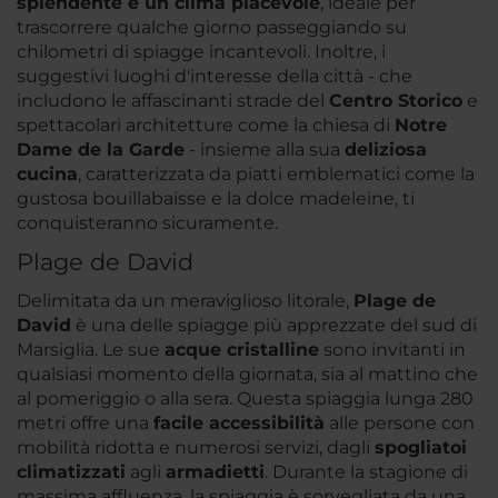
splendente e un clima piacevole
, ideale per
trascorrere qualche giorno passeggiando su
chilometri di spiagge incantevoli. Inoltre, i
suggestivi luoghi d'interesse della città - che
includono le affascinanti strade del
Centro Storico
e
spettacolari architetture come la chiesa di
Notre
Dame de la Garde
- insieme alla sua
deliziosa
cucina
, caratterizzata da piatti emblematici come la
gustosa bouillabaisse e la dolce madeleine, ti
conquisteranno sicuramente.
Plage de David
Delimitata da un meraviglioso litorale,
Plage de
David
è una delle spiagge più apprezzate del sud di
Marsiglia. Le sue
acque cristalline
sono invitanti in
qualsiasi momento della giornata, sia al mattino che
al pomeriggio o alla sera. Questa spiaggia lunga 280
metri offre una
facile accessibilità
alle persone con
mobilità ridotta e numerosi servizi, dagli
spogliatoi
climatizzati
agli
armadietti
. Durante la stagione di
massima affluenza, la spiaggia è sorvegliata da una