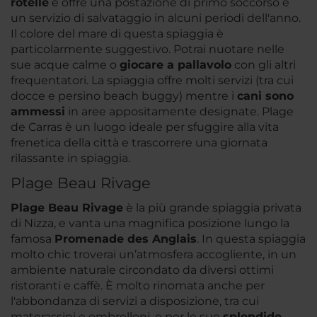
rotelle
e offre una postazione di primo soccorso e
un servizio di salvataggio in alcuni periodi dell'anno.
Il colore del mare di questa spiaggia è
particolarmente suggestivo. Potrai nuotare nelle
sue acque calme o
giocare a pallavolo
con gli altri
frequentatori. La spiaggia offre molti servizi (tra cui
docce e persino beach buggy) mentre i
cani sono
ammessi
in aree appositamente designate. Plage
de Carras è un luogo ideale per sfuggire alla vita
frenetica della città e trascorrere una giornata
rilassante in spiaggia.
Plage Beau Rivage
Plage Beau Rivage
è la più grande spiaggia privata
di Nizza, e vanta una magnifica posizione lungo la
famosa
Promenade des Anglais
. In questa spiaggia
molto chic troverai un’atmosfera accogliente, in un
ambiente naturale circondato da diversi ottimi
ristoranti e caffè. È molto rinomata anche per
l'abbondanza di servizi a disposizione, tra cui
materassini e ombrelloni, e per le sue
splendide