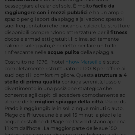
passeggiare al calar del sole. È molto
facile da
raggiungere con i mezzi pubblici
e ha un ampio
spazio per gli sport da spiaggia (si vedono spesso i
suoi frequentatori che giocano a calcio). Le strutture
disponibili comprendono attrezzature per il
fitness
,
docce e armadietti gratuiti. Il clima, solitamente
calmo e soleggiato, è perfetto per fare un tuffo
rinfrescante nelle
acque pulite
della spiaggia.
Costruito nel 1976, l’hotel
nhow Marseille
è stato
completamente ristrutturato nel 2018 per offrire ai
suoi ospiti il comfort migliore. Questa
struttura a 4
stelle di prima qualità
coniuga serenità, lusso e
divertimento in una posizione strategica che
consente agli ospiti di accedere comodamente ad
alcune delle
migliori spiagge della città
. Plage du
Prado è raggiungibile in soli cinque minuti d'auto,
Plage de l'Huveaune è a soli 15 minuti a piedi e le
acque cristalline di Plage de David distano appena
1,1 km dall'hotel. La maggior parte delle sue 150
fantastiche camere dispone di un balcone o di una