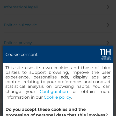
Informazioni legali
Politica sui cookie
Politica privacy
Cookie consent
Canale di segnalazione
This site uses its own cookies and those of third
parties to support browsing, improve the user
experience, personalise ads, display ads and
content relating to your preferences and conduct
statistical analysis on browsing habits. You can
change your
Configuration
or obtain more
information in our
Cookie policy
.
Do you accept these cookies and the
© 2000-2026 MINOR HOTELS EUROPE & AMERICAS Santa Engracia
processing of personal data that this involves?