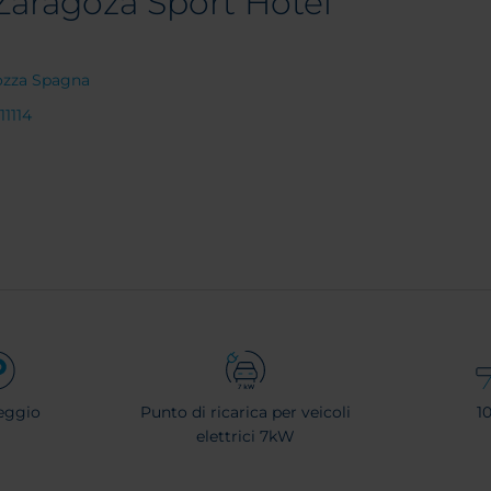
Zaragoza Sport Hotel
gozza Spagna
11114
eggio
Punto di ricarica per veicoli
1
elettrici 7kW