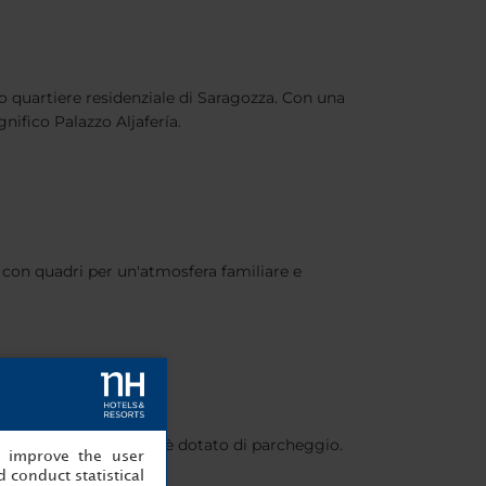
 quartiere residenziale di Saragozza. Con una
nifico Palazzo Aljafería.
 con quadri per un'atmosfera familiare e
buffet. Inoltre l'hotel è dotato di parcheggio.
, improve the user
 conduct statistical