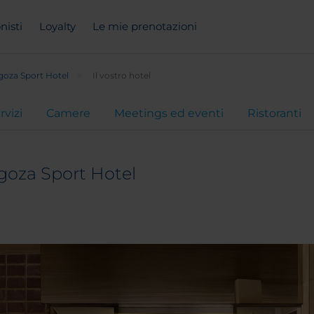
nisti
Loyalty
Le mie prenotazioni
goza Sport Hotel
Il vostro hotel
rvizi
Camere
Meetings ed eventi
Ristoranti
goza Sport Hotel