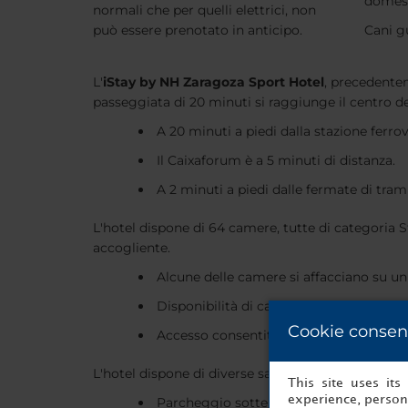
domest
normali che per quelli elettrici, non
può essere prenotato in anticipo.
Cani g
L'
iStay by NH Zaragoza Sport Hotel
, precedente
passeggiata di 20 minuti si raggiunge il centro de
A 20 minuti a piedi dalla stazione ferrovi
Il Caixaforum è a 5 minuti di distanza.
A 2 minuti a piedi dalle fermate di tram
L'hotel dispone di 64 camere, tutte di categoria 
accogliente.
Alcune delle camere si affacciano su u
Disponibilità di camere comunicanti pe
Cookie consen
Accesso consentito agli animali domesti
L'hotel dispone di diverse sale riunioni per meetin
This site uses it
experience, persona
Parcheggio sotterraneo