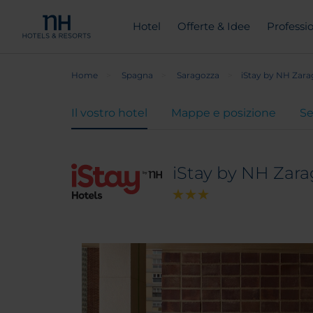
Hotel
Offerte & Idee
Professio
Home
Spagna
Saragozza
iStay by NH Zara
Il vostro hotel
Mappe e posizione
Se
iStay by NH Zara