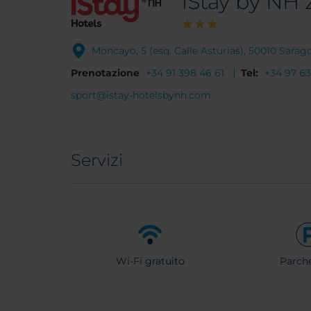
iStay by NH 
Moncayo, 5 (esq. Calle Asturias), 50010 Sara
Prenotazione
+34 91 398 46 61
Tel:
+34 97 63
sport@istay-hotelsbynh.com
Servizi
Wi-Fi gratuito
Parch