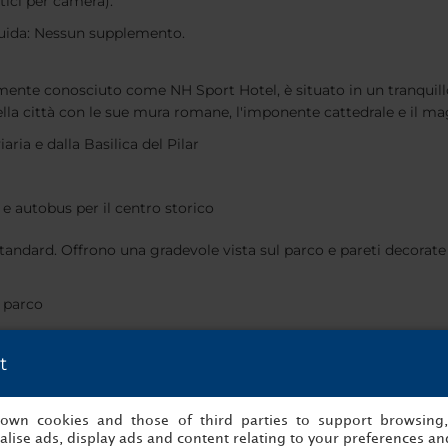
ici per camera).
uida: Nessun supplemento.
mente conosciuto come NH Sport Hotel, è situato in un tranquillo
lla città con le sue mura romane, l'imponente cattedrale e il mag
aria e dalla Basilica del Pilar
 e autobus per il centro storico
Standard. Offrono una gradevole vista sul parco e pareti decorate
n parco
r famiglie
t
ci di piccola taglia (costo addizionale)
g ed eventi. Ogni mattina il ristorante serve la prima colazione a 
s own cookies and those of third parties to support browsing
lise ads, display ads and content relating to your preferences and