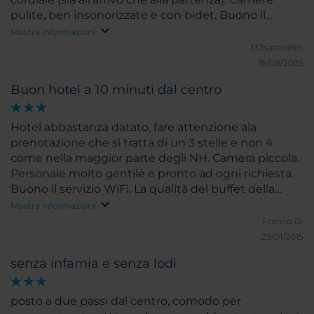
pulite, ben insonorizzate e con bidet. Buono il
segnale del wi-fi. Non ho usufruito del servizio
Mostra informazioni
breakfast. Lo consiglio.
132samuelel.
15/08/2025
Buon hotel a 10 minuti dal centro
Hotel abbastanza datato, fare attenzione ala
prenotazione che si tratta di un 3 stelle e non 4
come nella maggior parte degli NH. Camera piccola.
Personale molto gentile e pronto ad ogni richiesta.
Buono il servizio WiFi. La qualità del buffet della
colazione lascia a desiderare: d'accordo che è un 3
Mostra informazioni
stelle, ma uniformarlo ai buffet degli NH **** non
Franco D.
sarebbe un grande sforzo
29/01/2015
senza infamia e senza lodi
posto a due passi dal centro, comodo per