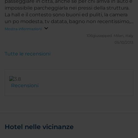
passeggiare in città, anche se per chi arriva in auto è
impossibile parcheggiarla nei pressi della struttura.
La hall e il contesto sono buoni ed puliti, la camera
un po modesta, tv datata, bagno non recentissimo,
ma abbastanza pulito, camera un po buia e con un
Mostra informazioni
forte odore di naftalina. Buona e sodisfacente la
106giusepped.
Milan, Italy
colazione.
05/10/2013
Tutte le recensioni
Recensioni
Hotel nelle vicinanze