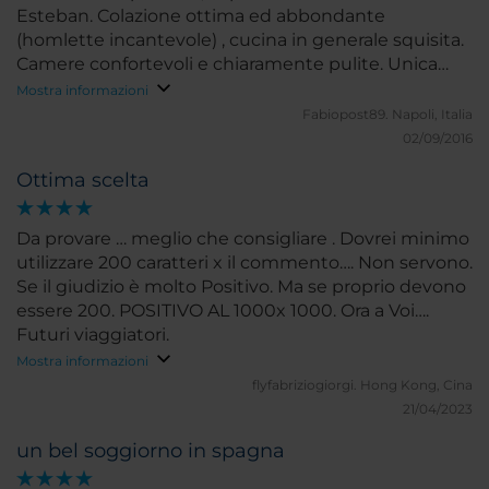
Esteban. Colazione ottima ed abbondante
(homlette incantevole) , cucina in generale squisita.
Camere confortevoli e chiaramente pulite. Unica
pecca un po' distante dal centro, circa 10 minuti di
Mostra informazioni
taxi. Nel complesso la nostra vacanza è stata
Fabiopost89.
Napoli, Italia
brillantemente rilassante, con il supporto della spa.
02/09/2016
Ottima scelta
Da provare … meglio che consigliare . Dovrei minimo
utilizzare 200 caratteri x il commento…. Non servono.
Se il giudizio è molto Positivo. Ma se proprio devono
essere 200. POSITIVO AL 1000x 1000. Ora a Voi….
Futuri viaggiatori.
Mostra informazioni
flyfabriziogiorgi.
Hong Kong, Cina
21/04/2023
un bel soggiorno in spagna