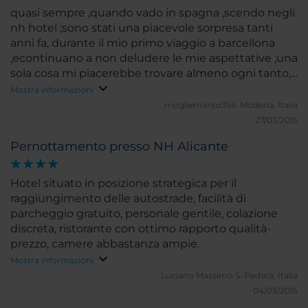
quasi sempre ,quando vado in spagna ,scendo negli
nh hotel ;sono stati una piacevole sorpresa tanti
anni fa, durante il mio primo viaggio a barcellona
,econtinuano a non deludere le mie aspettative ;una
sola cosa mi piacerebbe trovare almeno ogni tanto,
le scritture esplicative dei vari servizi ,,dalla
Mostra informazioni
cassaforte ,al garage ,o altri accessori simili ,anche in
mogliemarito356.
Modena, Italia
italiano ;ci sono in tutte le lingue del mondo , ma
27/03/2015
non nella mia, e visto che anche noi italiani
Pernottamento presso NH Alicante
viaggiamo parecchio, trovare un'indicazione nella
mia lingua mi farebbe sentire veramente accolta
bene.
Hotel situato in posizione strategica per il
raggiungimento delle autostrade, facilità di
parcheggio gratuito, personale gentile, colazione
discreta, ristorante con ottimo rapporto qualità-
prezzo, camere abbastanza ampie.
Mostra informazioni
Luciano Massimo S.
Pedara, Italia
04/03/2015