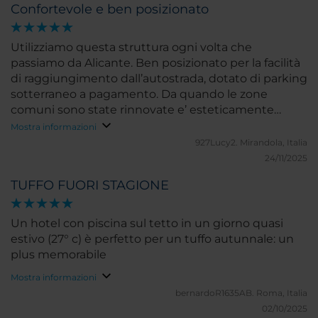
Confortevole e ben posizionato
Utilizziamo questa struttura ogni volta che
passiamo da Alicante. Ben posizionato per la facilità
di raggiungimento dall’autostrada, dotato di parking
sotterraneo a pagamento. Da quando le zone
comuni sono state rinnovate e’ esteticamente
molto gradevole . Abitualmente prenotiamo la
Mostra informazioni
junior suite, molto confortevole, dove l’unica pecca
927Lucy2.
Mirandola, Italia
e’ la mancanza degli asciugamani per il bidè. Prima
24/11/2025
colazione con grande scelta , unica pecca la bassa
TUFFO FUORI STAGIONE
qualità del caffè. Personale gentile ed efficiente.
Un hotel con piscina sul tetto in un giorno quasi
estivo (27° c) è perfetto per un tuffo autunnale: un
plus memorabile
Mostra informazioni
bernardoR1635AB.
Roma, Italia
02/10/2025