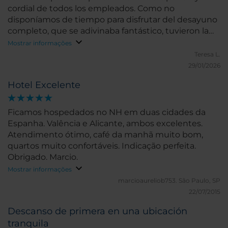
cordial de todos los empleados. Como no
disponíamos de tiempo para disfrutar del desayuno
completo, que se adivinaba fantástico, tuvieron la
amabilidad de prepararnos uno rápido y a nuestra
Mostrar informações
entera satisfacción. El hotel está muy bien situado,
Teresa L.
con buena comunciación con el centro, y en sus
29/01/2026
alrededores se puede aparcar sin problema.
Hotel Excelente
Volveremos, sin duda.
Ficamos hospedados no NH em duas cidades da
Espanha. Valência e Alicante, ambos excelentes.
Atendimento ótimo, café da manhã muito bom,
quartos muito confortáveis. Indicação perfeita.
Obrigado. Marcio.
Mostrar informações
marcioaureliob753.
São Paulo, SP
22/07/2015
Descanso de primera en una ubicación
tranquila