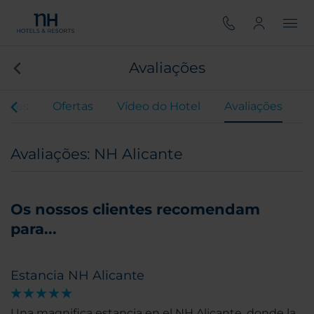
Avaliações
antes
Ofertas
Vídeo do Hotel
Avaliações
Avaliações: NH Alicante
Os nossos clientes recomendam
para...
Estancia NH Alicante
Una magnifica estancia en el NH Alicante, donde la