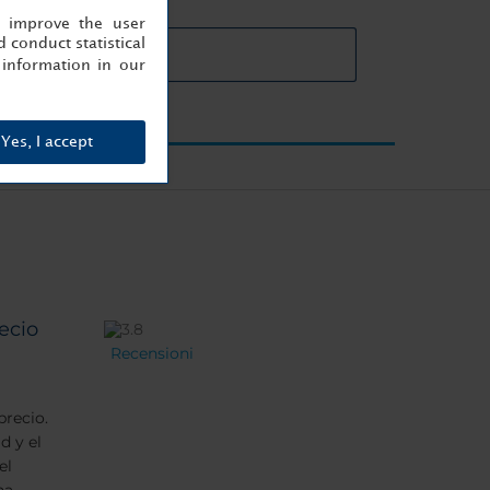
, improve the user
 conduct statistical
ttagli sale meeting
information in our
Yes, I accept
ecio
Recensioni
precio.
d y el
el