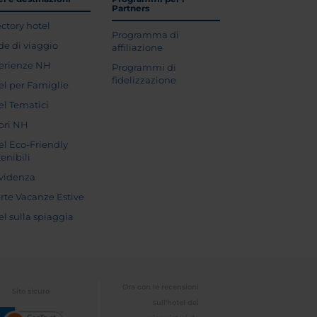
Partners
ectory hotel
Programma di
de di viaggio
affiliazione
erienze NH
Programmi di
fidelizzazione
el per Famiglie
el Tematici
pri NH
el Eco-Friendly
enibili
evidenza
erte Vacanze Estive
el sulla spiaggia
Ora con le recensioni
Sito sicuro
sull'hotel dei