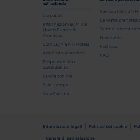
sull'azienda
Servizio Clienti NH
Corporate
La vostra prenotaz
Informazioni su Minor
Termini e condizion
Hotels Europe &
Americas
Newsletter
Compagnie NH Hotels
Fastpass
Azionisti e investitori
FAQ
Responsabilità e
sostenibilità
Lavora con noi
Sala stampa
Area Fornitori
Informazioni legali
Politica sui cookie
Pol
Canale di segnalazione