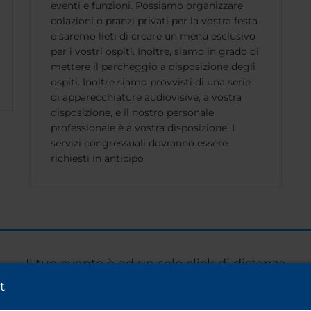
eventi e funzioni. Possiamo organizzare
colazioni o pranzi privati per la vostra festa
e saremo lieti di creare un menù esclusivo
per i vostri ospiti. Inoltre, siamo in grado di
mettere il parcheggio a disposizione degli
ospiti. Inoltre siamo provvisti di una serie
di apparecchiature audiovisive, a vostra
disposizione, e il nostro personale
professionale è a vostra disposizione. I
servizi congressuali dovranno essere
richiesti in anticipo
Il tuo evento è ad un solo click di distanza
t
Pianifica il tuo evento ora!