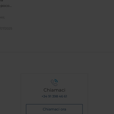
na
n poco
n las
eiz,
ntura
as
/07/2025
Chiamaci
+34 91 398 46 61
Chiamaci ora