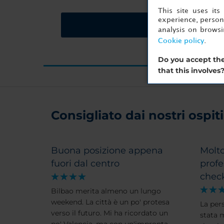
This site uses it
experience, persona
Richiedi un prevent
analysis on brows
Cookie policy
.
Do you accept the
that this involves
Consigliato dai nostri ospiti 
Buona posizione appena
Molto
fuori dal centro
profe
check
Bilbao merita almeno un lungo
weekend. La città è un po' protesa
La per
verso il futuro. Mi ha ricordato un
stata 