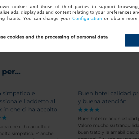
s own cookies and those of third parties to support browsing
lise ads, display ads and content relating to your preferences and
ivo
De
ing habits. You can change your
Configuration
or obtain more 
se cookies and the processing of personal data
?
per...
 simpatico e
Buen hotel calidad pr
ssionale l'addetto al
y buena atención
 in che ci ha accolto
Buen hotel relación cslidad 
Valoro mucho su tranquilida
sona che ci ha accolto è
buen trato y la amabilidad d
molto simpatica. E' anche