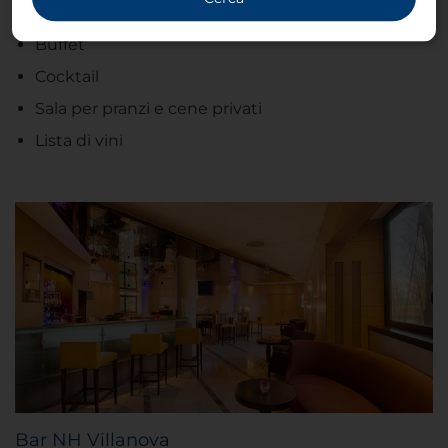
Servizi
Buffet
Cocktail
Sala per pranzi e cene privati
Lista di vini
Bar NH Villanova