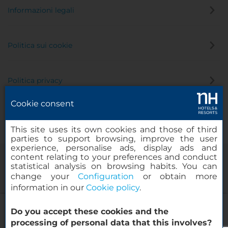
Informazioni legali
Politica sui cookie
Politica privacy
Cookie consent
Canale di segnalazione
This site uses its own cookies and those of third
parties to support browsing, improve the user
experience, personalise ads, display ads and
content relating to your preferences and conduct
statistical analysis on browsing habits. You can
change your
Configuration
or obtain more
information in our
Cookie policy
.
NH Bologna Villanova
Do you accept these cookies and the
© 2000-2026 MINOR HOTELS EUROPE & AMERICAS Santa Engracia
processing of personal data that this involves?