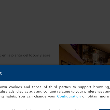
 en la planta del lobby y abre
de vinos, cervezas, cócteles y
 de nuestras grappas.
t
eres aficionado al deporte,
cimientos deportivos de
s own cookies and those of third parties to support browsing
lise ads, display ads and content relating to your preferences and
ing habits. You can change your
Configuration
or obtain more 