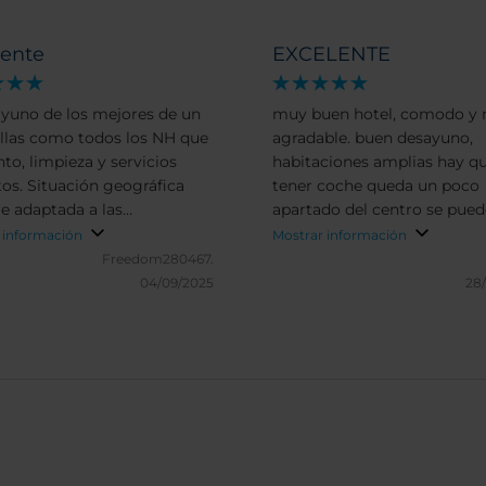
lente
EXCELENTE
ayuno de los mejores de un
muy buen hotel, comodo y
ellas como todos los NH que
agradable. buen desayuno,
to, limpieza y servicios
habitaciones amplias hay q
 geográfica
tener coche queda un poco
e adaptada a las
apartado del centro se pued
dades (de paso a la salida de
aparcar sin problema hay u
 información
Mostrar información
pista o céntrico para visitas
centro comercial muy grand
Freedom280467.
ales) recomiendo siempre
lado llevo años viniendo a e
04/09/2025
28
hotel y siempre quedo muy
satisfecha.