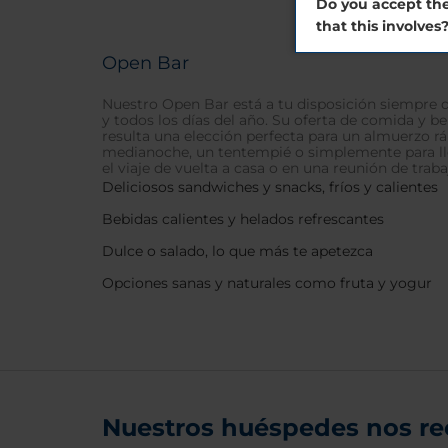
Do you accept the
that this involves
Open Bar
Nuestro Open Bar está a tu disposición siempre q
y todos los días del año. Su oferta de comida y be
resulta una elección perfecta para un almuerzo rá
medianoche, un tentempié o simplemente para ll
el viaje de vuelta a casa o en una reunión de traba
Deliciosos sandwiches y snacks, fríos y calientes
Bebidas calientes y helados refrescantes
Dulce o salado, lo que más te apetezca
Opciones sanas y naturales como fruta y yogur
Nuestros huéspedes nos r