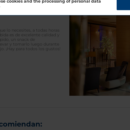
se cookies and the processing of personal data
?
ue lo necesites, a todas horas
bida es de excelente calidad y
pido, un snack de
evar y tomarlo luego durante
jo. ¡Hay para todos los gustos!
ecomiendan: