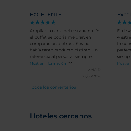
EXCELENTE
Exce
Ampliar la carta del restaurante. Y
El des
el buffet se podria mejorar, en
4 estr
comparacion a otros años no
frecuen
había tanto producto distinto. En
perfectos. Situación
referencia al personal siempre
siempr
atento y pendiente de lo que
necesi
Mostrar información
Mostrar
pudiera solicitar.
la auto
AVIA D.
cultur
25/03/2026
Todos los comentarios
Hoteles cercanos