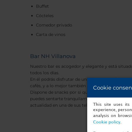
Buffet
Cócteles
Comedor privado
Carta de vinos
Bar NH Villanova
Nuestro bar es acogedor y elegante y está situado
todos los días.
En él podrás disfrutar de una excelente selección 
cafés, y a lo mejor también te apetece probar una
Cookie consen
Dispone de snacks por si quieres comer algo y, si 
puedes sentarte tranquilamente a ver los aconte
actualidad en una de sus televisiones.
This site uses it
experience, persona
analysis on brows
Cookie policy
.