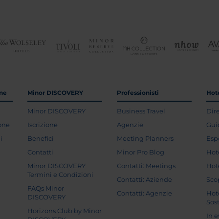
one
Minor DISCOVERY
Professionisti
Hote
Minor DISCOVERY
Business Travel
Dir
ione
Iscrizione
Agenzie
Gui
i
Benefici
Meeting Planners
Esp
Contatti
Minor Pro Blog
Hot
Minor DISCOVERY
Contatti: Meetings
Hot
Termini e Condizioni
Contatti: Aziende
Sco
FAQs Minor
Contatti: Agenzie
Hot
DISCOVERY
Sost
Horizons Club by Minor
In 