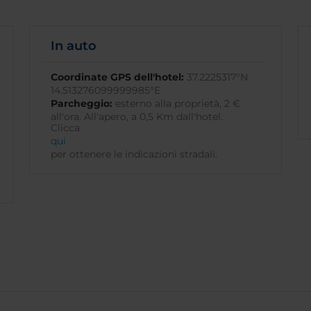
In auto
Coordinate GPS dell'hotel:
37.2225317°N
14.513276099999985°E
Parcheggio:
esterno alla proprietà, 2 €
all'ora. All'apero, a 0,5 Km dall'hotel.
Clicca
qui
per ottenere le indicazioni stradali.