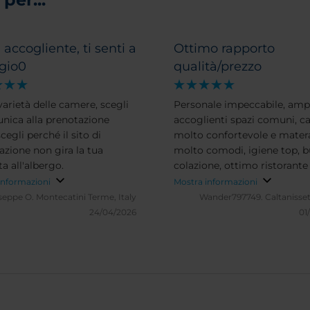
 accogliente, ti senti a
Ottimo rapporto
agio0
qualità/prezzo
varietà delle camere, scegli
Personale impeccabile, amp
nica alla prenotazione
accoglienti spazi comuni, 
cegli perché il sito di
molto confortevole e mater
azione non gira la tua
molto comodi, igiene top, 
ta all'albergo.
colazione, ottimo ristorante
informazioni
Mostra informazioni
seppe O.
Montecatini Terme, Italy
Wander797749.
Caltanissett
24/04/2026
01