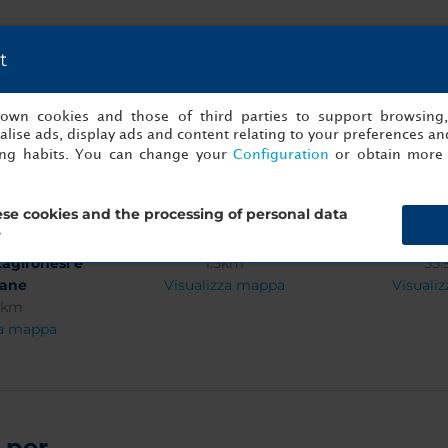
t
sa) di Santa
Museo dei Cappuccini
Ponte di S
l Monte
1.96km
1.
s own cookies and those of third parties to support browsing
7km
Visualizza mappa
Visuali
lise ads, display ads and content relating to your preferences and
za mappa
ing habits. You can change your
Configuration
or obtain more 
se cookies and the processing of personal data
?
 delle Ville
Caltagirone FS
Catani
tagironesi e
1.5km
55.
iane
Visualizza mappa
Visuali
6km
za mappa
per...