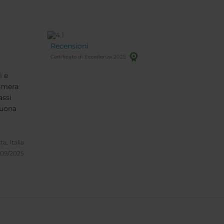
Recensioni
Certificato di Eccellenza 2025
i e
camera
assi
buona
a, Italia
/09/2025