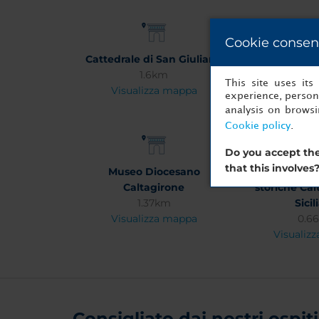
Cookie consen
Cattedrale di San Giuliano
Scala (e Chie
1.6km
Maria de
This site uses it
Visualizza mappa
1.8
experience, persona
Visualiz
analysis on brows
Cookie policy
.
Do you accept the
that this involves
Museo Diocesano
Museo Civico
Caltagirone
storiche Cal
1.37km
Sicil
Visualizza mappa
0.6
Visualiz
Consigliato dai nostri ospiti 