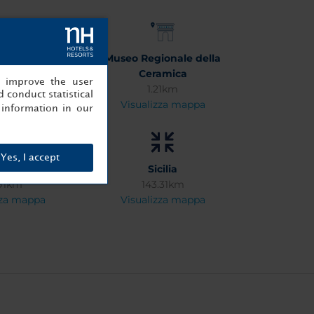
an Francesco
Museo Regionale della
38km
Ceramica
, improve the user
zza mappa
1.21km
 conduct statistical
Visualizza mappa
information in our
Yes, I accept
a airport
Sicilia
91km
143.31km
zza mappa
Visualizza mappa