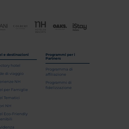
l e destinazioni
Programmi per i
Partners
ectory hotel
Programma di
de di viaggio
affiliazione
erienze NH
Programmi di
fidelizzazione
el per Famiglie
el Tematici
pri NH
el Eco-Friendly
enibili
evidenza