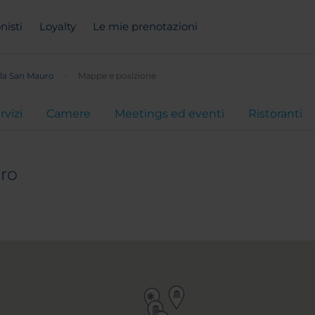
nisti
Loyalty
Le mie prenotazioni
lla San Mauro
Mappe e posizione
rvizi
Camere
Meetings ed eventi
Ristoranti
uro