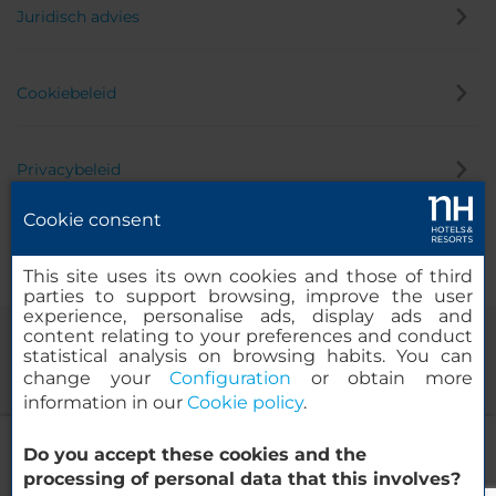
Juridisch advies
Cookiebeleid
Privacybeleid
Cookie consent
Klokkenluider
This site uses its own cookies and those of third
parties to support browsing, improve the user
experience, personalise ads, display ads and
content relating to your preferences and conduct
statistical analysis on browsing habits. You can
change your
Configuration
or obtain more
information in our
Cookie policy
.
NH Caltagirone Villa San Mauro
Do you accept these cookies and the
© 2000-2026 MINOR HOTELS EUROPE & AMERICAS Santa Engracia
processing of personal data that this involves?
120. 28003 Madrid, Spanje