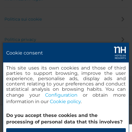
Politica sui cookie
Politica privacy
Cookie consent
Canale di segnalazione
This site uses its own cookies and those of third
parties to support browsing, improve the user
experience, personalise ads, display ads and
content relating to your preferences and conduct
statistical analysis on browsing habits. You can
change your
Configuration
or obtain more
information in our
Cookie policy
.
NH Ciudad de Zaragoza
Do you accept these cookies and the
© 2000-2026 MINOR HOTELS EUROPE & AMERICAS Santa Engracia
processing of personal data that this involves?
120. 28003 Madrid, Spagna