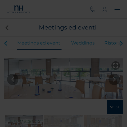
Meetings ed eventi
ere
Meetings ed eventi
Weddings
Ristoranti
31