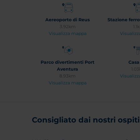
Aereoporto di Reus
Stazione ferro
3.92km
1.1
Visualizza mappa
Visualiz
Parco divertimenti Port
Casa 
Aventura
1.0
8.93km
Visualiz
Visualizza mappa
Consigliato dai nostri ospiti 