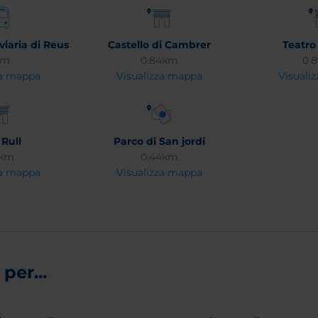
viaria di Reus
Castello di Cambrer
Teatro
km
0.84km
0.
za mappa
Visualizza mappa
Visuali
Rull
Parco di San jordi
3km
0.44km
za mappa
Visualizza mappa
per...