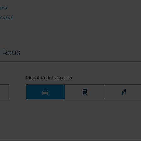
gna
345353
e Reus
Modalità di trasporto