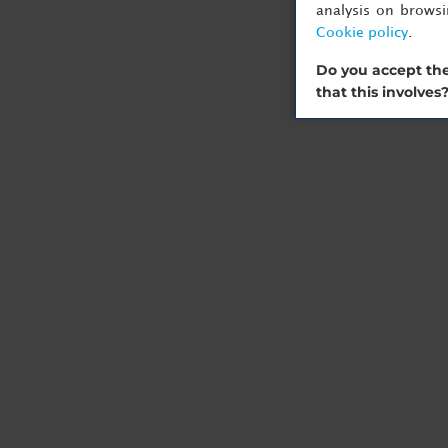
analysis on brows
Cookie policy
.
Do you accept the
that this involves