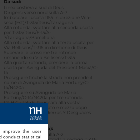
Da sud:
Linea costiera a sud di Reus
Dirigersi verso nord sulla A-7
Imboccare l'uscita 1155 in direzione Vila-
seca (Est)/T-315/Reus/Tarragona
Alla rotonda, svoltare alla seconda uscita
per T-315/Reus/E-15/A-
7/Tarragona/Barcellona
Alla rotonda, svoltare alla terza uscita per
Via Bellisens/T-315 in direzione di Reus
Superare le prossime tre rotonde
rimanendo su Via Bellisens/T-315
Alla quarta rotonda, prendere la prima
uscita per Avinguda del President Macià/C-
14
Proseguire finché la strada non prende il
nome di Avinguda de Maria Fortuny/C-
14/N420a
Proseguire su Avinguda de Maria
Fortuny/C-14/N420a per tre rotonde.
L'NH Ciutat de Reus sarà alla vostra
sinistra, circa un isolato e mezzo dopo
l'ultima rotonda di Hierros Y Desguaces
Casanovas
Da ovest (Saragozza):
, improve the user
Dirigersi a sud-est sulla A-2
 conduct statistical
Proseguire lungo la strada a pedaggio AP-