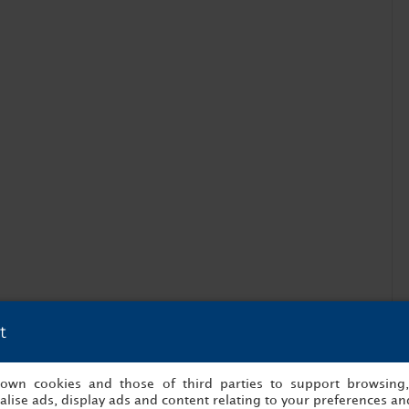
t
s own cookies and those of third parties to support browsing
lise ads, display ads and content relating to your preferences and