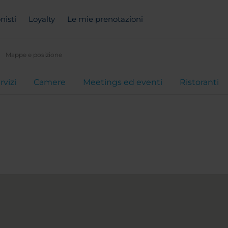
nisti
Loyalty
Le mie prenotazioni
Mappe e posizione
rvizi
Camere
Meetings ed eventi
Ristoranti