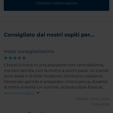
Ulteriori informazioni
Consigliato dai nostri ospiti per...
Hotel consigliatissimo
L'hotel si trova in una posizione non centralissima,
ma ben servita, con la metro a pochi passi. Le stanze
sono belle e di stile moderno. Ottima la colazione.
Personale gentile e preparato. Unica pecca, durante
la notte si sente un rumore, riconducibile forse al
sistema di areazione, un po' fastidioso.
Mostra informazioni
376luigic.
Fermo, Italia
20/04/2026