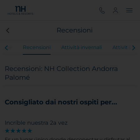
Recensioni
ferte
Recensioni
Attività invernali
Attività est
Recensioni: NH Collection Andorra
Palomé
Consigliato dai nostri ospiti per...
Incríble nuestra 2a vez
Es un lugar único donde desconectar y disfrutar al