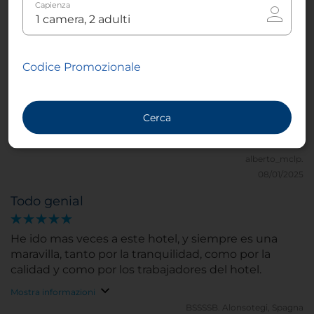
Capienza
Susana1965.
Altafulla, Spagna
20/01/2025
Excelente estancia
Codice Promozionale
Excelente estancia en los días alrededor de Reyes.
Personal del hotel y servicios excelentes en una
Cerca
ubicación muy tranquila
Mostra informazioni
alberto_mclp.
08/01/2025
Todo genial
He ido mas veces a este hotel, y siempre es una
maravilla, tanto por la tranquilidad, como por la
calidad y como por los trabajadores del hotel.
Mostra informazioni
BSSSSB.
Alonsotegi, Spagna