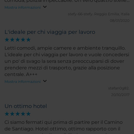
comoda, pulizia impeccabile. Un vero quattro stelle
di alta qualità. Non da ultimo l'ottimo rapporto
Mostra informazioni
qualità-prezzo!!
stefy-66-stefy.
Reggio Emilia, Italia
08/01/2020
L'ideale per chi viaggia per lavoro
Letti comodi, ampie camere e ambiente tranquillo.
L'ideale per chi viaggia per lavoro e vuole concedersi
un po' di svago la sera senza preoccuparsi di dover
prendere mezzi di trasporto, grazie alla posizione
centrale. A+++
Mostra informazioni
stefan0g82.
20/10/2017
Un ottimo hotel
Ci siamo fermati qui prima di partire per il Camino
de Santiago. Hotel ottimo, ottimo rapporto con il