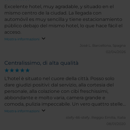
Excelente hotel, muy agradable, y situado en el
mismo centro de la ciudad. La llegada con
automóvil es muy sencilla y tiene estacionamiento
público debajo del mismo hotel, lo que hace fácil el
acceso.
Mostra informazioni
José L.
Barcellona, Spagna
02/04/2026
Centralissimo, di alta qualità
L'hotel è situato nel cuore della città. Posso solo
dare giudizi positivi: dal servizio, alla cortesia del
personale, alla colazione con cibi freschissimi,
abbondante e molto varia, camera grande e
comoda, pulizia impeccabile. Un vero quattro stelle
di alta qualità. Non da ultimo l'ottimo rapporto
Mostra informazioni
qualità-prezzo!!
stefy-66-stefy.
Reggio Emilia, Italia
08/01/2020