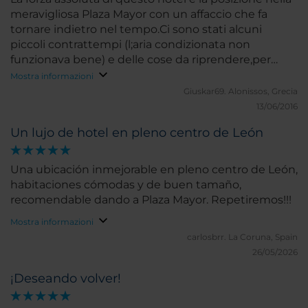
meravigliosa Plaza Mayor con un affaccio che fa
tornare indietro nel tempo.Ci sono stati alcuni
piccoli contrattempi (l;aria condizionata non
funzionava bene) e delle cose da riprendere,per
esempio gli infissi sulla piazza sonoalquanto
Mostra informazioni
sciupati,ma la magia del posto fa perdonare
Giuskar69.
Alonissos, Grecia
qualsivoglia pecca
13/06/2016
Un lujo de hotel en pleno centro de León
Una ubicación inmejorable en pleno centro de León,
habitaciones cómodas y de buen tamaño,
recomendable dando a Plaza Mayor. Repetiremos!!!
Mostra informazioni
carlosbrr.
La Coruna, Spain
26/05/2026
¡Deseando volver!