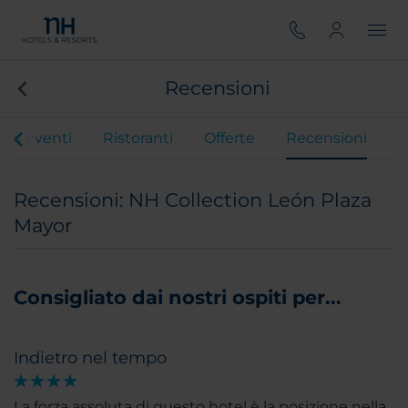
Recensioni
 ed eventi
Ristoranti
Offerte
Recensioni
Recensioni: NH Collection León Plaza
Mayor
Consigliato dai nostri ospiti per...
Indietro nel tempo
La forza assoluta di questo hotel è la posizione nella